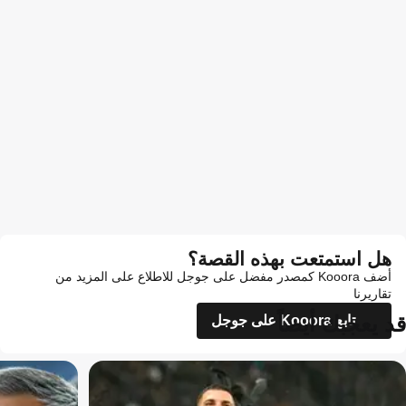
هل استمتعت بهذه القصة؟
أضف Kooora كمصدر مفضل على جوجل للاطلاع على المزيد من
تقاريرنا
قد يعجبك أيضاً
تابع Kooora على جوجل