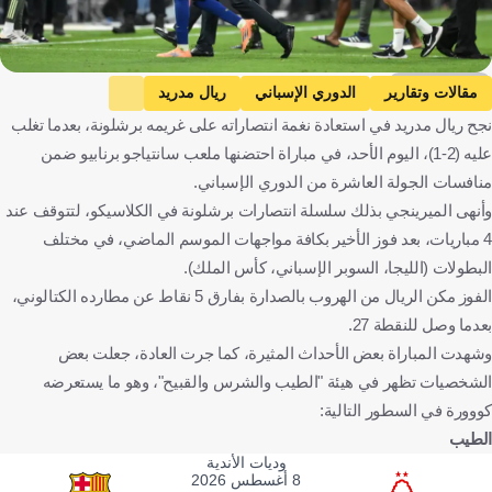
Getty Images
مقالات وتقارير
الدوري الإسباني
ريال مدريد
نجح ريال مدريد في استعادة نغمة انتصاراته على غريمه برشلونة، بعدما تغلب
برشلونة
فينيسيوس جونيور
لامين يامال
إيدير ميليتاو
عليه (2-1)، اليوم الأحد، في مباراة احتضنها ملعب سانتياجو برنابيو ضمن
إسبانيا
البرازيل
كرة قدم
منافسات الجولة العاشرة من الدوري الإسباني.
وأنهى الميرينجي بذلك سلسلة انتصارات برشلونة في الكلاسيكو، لتتوقف عند
4 مباريات، بعد فوز الأخير بكافة مواجهات الموسم الماضي، في مختلف
البطولات (الليجا، السوبر الإسباني، كأس الملك).
الفوز مكن الريال من الهروب بالصدارة بفارق 5 نقاط عن مطارده الكتالوني،
بعدما وصل للنقطة 27.
وشهدت المباراة بعض الأحداث المثيرة، كما جرت العادة، جعلت بعض
الشخصيات تظهر في هيئة "الطيب والشرس والقبيح"، وهو ما يستعرضه
كووورة في السطور التالية:
الطيب
وديات الأندية
8 أغسطس 2026