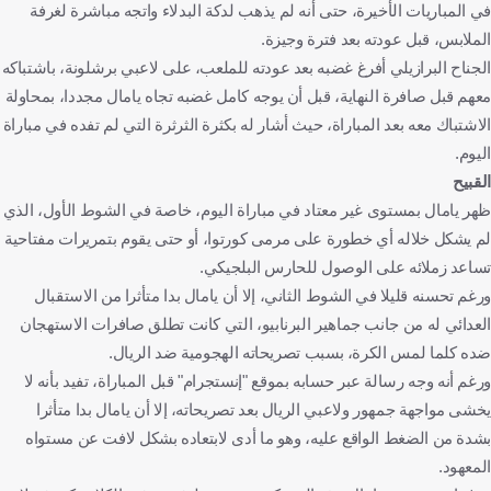
في المباريات الأخيرة، حتى أنه لم يذهب لدكة البدلاء واتجه مباشرة لغرفة
الملابس، قبل عودته بعد فترة وجيزة.
الجناح البرازيلي أفرغ غضبه بعد عودته للملعب، على لاعبي برشلونة، باشتباكه
معهم قبل صافرة النهاية، قبل أن يوجه كامل غضبه تجاه يامال مجددا، بمحاولة
الاشتباك معه بعد المباراة، حيث أشار له بكثرة الثرثرة التي لم تفده في مباراة
اليوم.
القبيح
ظهر يامال بمستوى غير معتاد في مباراة اليوم، خاصة في الشوط الأول، الذي
لم يشكل خلاله أي خطورة على مرمى كورتوا، أو حتى يقوم بتمريرات مفتاحية
تساعد زملائه على الوصول للحارس البلجيكي.
ورغم تحسنه قليلا في الشوط الثاني، إلا أن يامال بدا متأثرا من الاستقبال
العدائي له من جانب جماهير البرنابيو، التي كانت تطلق صافرات الاستهجان
ضده كلما لمس الكرة، بسبب تصريحاته الهجومية ضد الريال.
ورغم أنه وجه رسالة عبر حسابه بموقع "إنستجرام" قبل المباراة، تفيد بأنه لا
يخشى مواجهة جمهور ولاعبي الريال بعد تصريحاته، إلا أن يامال بدا متأثرا
بشدة من الضغط الواقع عليه، وهو ما أدى لابتعاده بشكل لافت عن مستواه
المعهود.