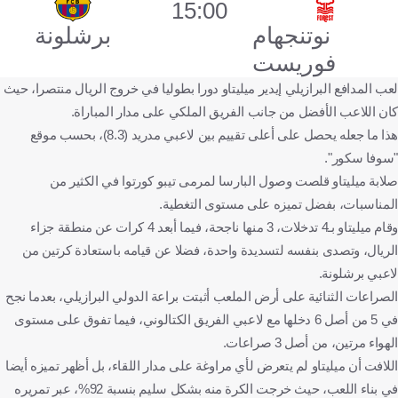
15:00
نوتنجهام
برشلونة
فوريست
لعب المدافع البرازيلي إيدير ميليتاو دورا بطوليا في خروج الريال منتصرا، حيث
كان اللاعب الأفضل من جانب الفريق الملكي على مدار المباراة.
هذا ما جعله يحصل على أعلى تقييم بين لاعبي مدريد (8.3)، بحسب موقع
"سوفا سكور".
صلابة ميليتاو قلصت وصول البارسا لمرمى تيبو كورتوا في الكثير من
المناسبات، بفضل تميزه على مستوى التغطية.
وقام ميليتاو بـ4 تدخلات، 3 منها ناجحة، فيما أبعد 4 كرات عن منطقة جزاء
الريال، وتصدى بنفسه لتسديدة واحدة، فضلا عن قيامه باستعادة كرتين من
لاعبي برشلونة.
الصراعات الثنائية على أرض الملعب أثبتت براعة الدولي البرازيلي، بعدما نجح
في 5 من أصل 6 دخلها مع لاعبي الفريق الكتالوني، فيما تفوق على مستوى
الهواء مرتين، من أصل 3 صراعات.
اللافت أن ميليتاو لم يتعرض لأي مراوغة على مدار اللقاء، بل أظهر تميزه أيضا
في بناء اللعب، حيث خرجت الكرة منه بشكل سليم بنسبة 92%، عبر تمريره