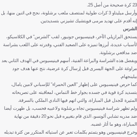
23 كرة صحيحة من أصل 25.
وأرسل ميليتاو 3 كرات طولية لمنتصف ملعب برشلونة، نجح في اثنين منها، بل
إنه أقدم على تهديد مرمى فويتشيك تشيزني بتسديدتين.
الشرس
يستحق البرازيلي الآخر، فينيسيوس جونيور، لقب "الشرس" في الكلاسيكو،
لأسباب عديدة، أبرزها تميزه على الصعيد الفني، وقدرته على اللعب بشراسة
ضد مدافعي برشلونة.
وبفضل هذه الشراسة والبراعة الفنية، أسهم فينيسيوس في الهدف الثاني بعد
مراوغة على الجهة اليسرى قبل إرسال كرة عرضية، نتج عنها هدف جود
بيلينجهام.
كما حرص فينيسيوس على إظهار "العين الحمراء" للإسباني لامين يامال،
بتسديد كرة قوية في جسده بجوار خط التماس، لمعاقبته على تصريحاته
المثيرة للجدل قبل المباراة، والتي اتهم فيها النادي الملكي بالسرقة.
ولم تظهر شراسة فينيسيوس تجاه برشلونة ولاعبيه فحسب، بل ظهرت أيضا
ضد مدربه تشابي ألونسو، الذي قام بتغييره قبل نحو 20 دقيقة من نهاية
المباراة، وهو ما أثار غضبه.
وخرج فينيسيوس وهو يتمتم بكلمات تعبر عن استيائه المتكرر من كثرة تبديله