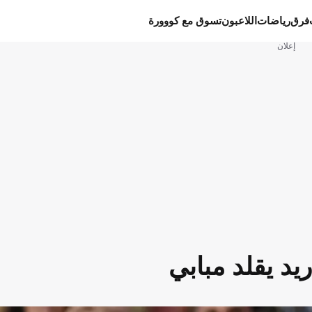
فرق
رياضات
اللاعبون
تسوق مع كووورة
إعلان
يد يقلد مبابي