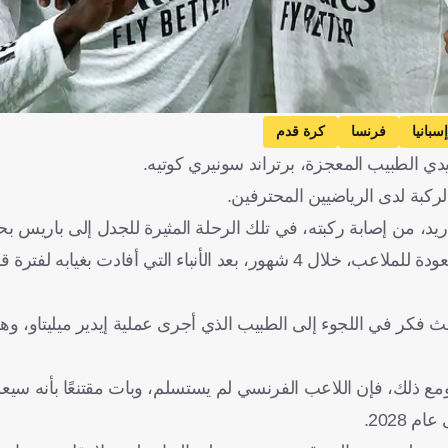
إسبانيا
فرنسا
كرة قدم
دي الطبيب المعجزة، برتراند سونيري كوتيه.
لركبة لدى الرياضيين المحترفين.
ريد، من إصابة ركبته، في تلك الرحلة المثيرة للجدل إلى باريس 
وذكرت صحيفة "ماركا" أن الظهير الفرنسي يثق في قدرته على العودة للملاعب، خلال 4 شهور، بعد الأنباء التي أفا
فكر في اللجوء إلى الطبيب الذي أجرى عملية إيدير ميليتاو، وهو
ع ذلك، فإن اللاعب الفرنسي لم يستسلم، وبات مقتنعًا بأنه سيع
2028.