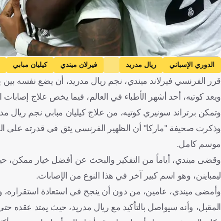
Getty Images
الدوري الإسباني
ريال مدريد
فيرلان ميندي
كيليان مبابي
قرر الفرنسي فيرلاند ميندي، نجم ريال مدريد، أن يضع نفسه بين ي
ويعد كوتيه، أحد أشهر الأطباء في العالم، فيما يخص علاج إصابات ا
وتمكن برتراند سونيري كوتيه، من علاج كيليان مبابي نجم ريال مد
موسم كامل.
وقضى ميندي، أياماً من التفكير والبحث عن أفضل خيار ممكن، حيث 
ليمباينن، وهو اسم كبير آخر في هذا النوع من الإصابات.
وأمضى ميندي، عامين، من دون أن ينجح في استعادة استقراره، وم
المقبل، وأنه سيواصل بالتأكيد مع ريال مدريد، حيث يمتد عقده حتى عام 