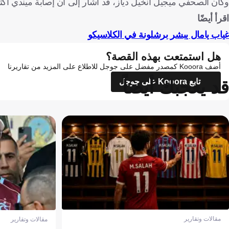
وكان الصحفي ميجيل أنخيل دياز، قد أشار إلى أن إصابة ميندي أكث
اقرأ أيضًا
غياب يامال يبشر برشلونة في الكلاسيكو
هل استمتعت بهذه القصة؟
أضف Kooora كمصدر مفضل على جوجل للاطلاع على المزيد من تقاريرنا
قد يعجبك أيضاً
تابع Kooora على جوجل
مقالات وتقارير
مقالات وتقارير