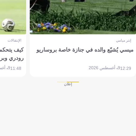
إنتر ميامي
الإنتقالات
ميسي يُشيّع والده في جنازة خاصة بروساريو
كيف يتحكم 
رودري وبر
9 أغسطس 2026
9 أغسطس 2026
11:48
12:29
إعلان