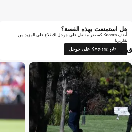
هل استمتعت بهذه القصة؟
أضف Kooora كمصدر مفضل على جوجل للاطلاع على المزيد من
تقاريرنا
قد يعجبك أيضاً
تابع Kooora على جوجل