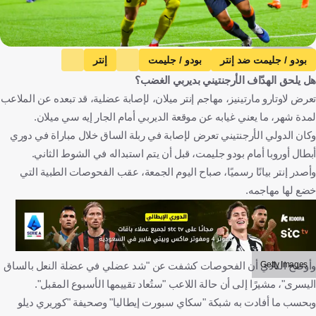
Getty Images
بودو / جليمت ضد إنتر
بودو / جليمت
إنتر
هل يلحق الهدّاف الأرجنتيني بديربي الغضب؟
دوري أبطال أوروبا
ميلان ضد إنتر
ميلان
الدوري الإيطالي
تعرض لاوتارو مارتينيز، مهاجم إنتر ميلان، لإصابة عضلية، قد تبعده عن الملاعب
لاوتارو مارتينيز
النرويج
إيطاليا
الأرجنتين
كرة قدم
لمدة شهر، ما يعني غيابه عن موقعة الديربي أمام الجار إيه سي ميلان.
وكان الدولي الأرجنتيني تعرض لإصابة في ربلة الساق خلال مباراة في دوري
أبطال أوروبا أمام بودو جليمت، قبل أن يتم استبداله في الشوط الثاني.
وأصدر إنتر بيانًا رسميًا، صباح اليوم الجمعة، عقب الفحوصات الطبية التي
خضع لها مهاجمه.
Getty Images
وأوضح النادي أن الفحوصات كشفت عن "شد عضلي في عضلة النعل بالساق
اليسرى"، مشيرًا إلى أن حالة اللاعب "ستُعاد تقييمها الأسبوع المقبل".
وبحسب ما أفادت به شبكة "سكاي سبورت إيطاليا" وصحيفة "كوريري ديلو