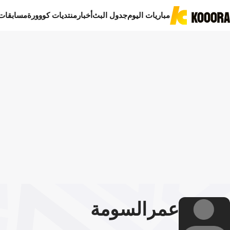
مباريات اليوم
جدول البث
أخبار
منتديات كووورة
مسابقات
عمر
السومة