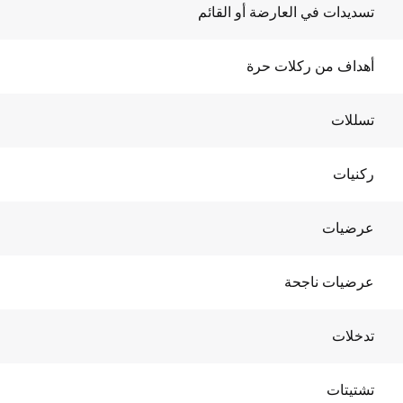
تسديدات في العارضة أو القائم
أهداف من ركلات حرة
تسللات
ركنيات
عرضيات
عرضيات ناجحة
تدخلات
تشتيتات