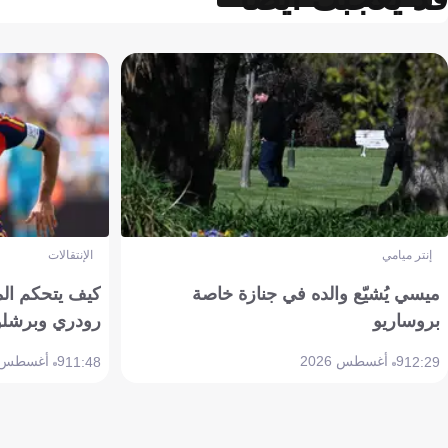
إنتر ميامي
الإنتقالات
ميسي يُشيّع والده في جنازة خاصة
كيف يتحكم ال
بروساريو
رودري وبرشلو
9 أغسطس 2026
9 أغسطس 2026
11:48
12:29