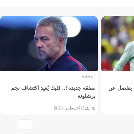
برشلونة
ي ينفصل عن
صفقة جديدة؟.. فليك يُعيد اكتشاف نجم
برشلونة
9 أغسطس 2026
15:45