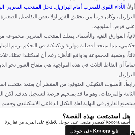
أولاً،
الأداء القوي للمغرب أمام البرازيل: دخل المنتخب المغربي الب
البرازيل، وكان قريباً من تحقيق الفوز لولا بعض التفاصيل الصغيرة. 
على فرض أسلوبهم.
ثانياً، الفوارق الفنية والأسماء: يمتلك المنتخب المغربي مجموعة 
حكيمي، مما يمنحه أفضلية مهارية وتكتيكية في التحكم بريتم المبا
ثالثاً، وضعية المجموعة ودوافع التأهل: رغم أن اسكتلندا تمتلك 
تماماً أن النقاط الثلاث في هذه المواجهة هي مفتاح العبور نحو ال
البرازيل.
رابعاً، الأسلوب التكتيكي المتوقع: من المنتظر أن يعتمد منتخب اسك
الثابتة والمرتدات، وهو ما قد يمنحهم فرصة لتسجيل هدف. لكن ال
ستصنع الفارق في النهاية لفك التكتل الدفاعي الاسكتلندي وحسم ال
هل استمتعت بهذه القصة؟
أضف Kooora كمصدر مفضل على جوجل للاطلاع على المزيد من تقاريرنا
قد يعجبك أيضاً
تابع Kooora على جوجل