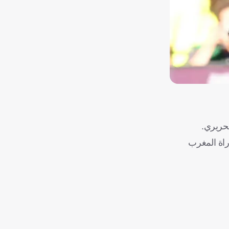
تحريري.
راة المغرب