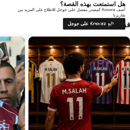
هل استمتعت بهذه القصة؟
أضف Kooora كمصدر مفضل على جوجل للاطلاع على المزيد من
تقاريرنا
قد يعجبك أيضاً
تابع Kooora على جوجل