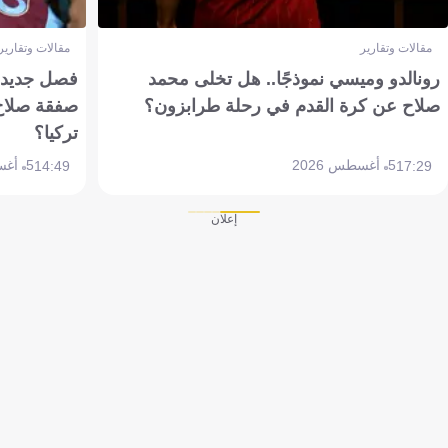
مقالات وتقارير
مقالات وتقارير
رونالدو وميسي نموذجًا.. هل تخلى محمد
فصل جديد بم
صلاح عن كرة القدم في رحلة طرابزون؟
صفقة صلاح
تركيا؟
5 أغسطس 2026
5 أغسطس 2026
14:49
17:29
إعلان