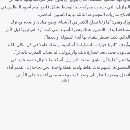
البرازيل، التي خسرت معركة خط الوسط بشكل قاطع أمام أسود الأطلس في
افتتاح مباريات المجموعة الثالثة نهاية الأسبوع الماضي.
وزاد وهبي: "ما زلنا نصلح الكثير من الأشياء، ونضع مبادئ واضحة مع ترك
مساحة لإبداع اللاعبين. هناك بعض الأشياء التي كنت أود القيام بها قبل كأس
العالم، لكننا نضطر للقيام بها أثناء البطولة أو بعدها".
وأردف: "لدينا خيارات للتشكيلة الأساسية، ونملك حلولا في كل مكان، لكننا
هادئون، فحتى بعد خسارة نايف والزلزولي، لم يصاب المغرب بالذعر".
واختتم: "علينا أن نطوي صفحة البرازيل. أسكتلندا لا تزال تتقدم علينا في
المجموعة، لديهم ثلاث نقاط ولدينا نقطة واحدة. نحن بحاجة إلى تقديم أداء
أفضل، ومجرد النظر إلى وضع المجموعة سيبقي أقدامنا على الأرض".
إعلان