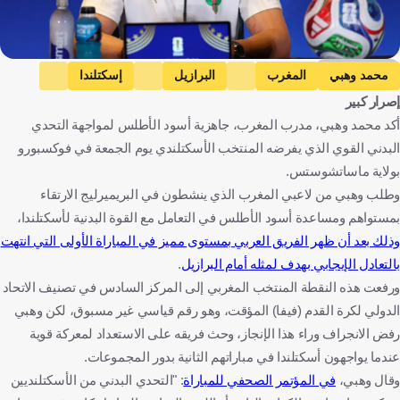
Getty Images
محمد وهبي
المغرب
البرازيل
إسكتلندا
إصرار كبير
كأس العالم
بلجيكا
المغرب
البرازيل
اسكتلندا
كرة قدم
أكد محمد وهبي، مدرب المغرب، جاهزية أسود الأطلس لمواجهة التحدي
البدني القوي الذي يفرضه المنتخب الأسكتلندي يوم الجمعة في فوكسبورو
بولاية ماساتشوستس.
وطلب وهبي من لاعبي المغرب الذي ينشطون في البريميرليج الارتقاء
بمستواهم ومساعدة أسود الأطلس في التعامل مع القوة البدنية لأسكتلندا،
وذلك بعد أن ظهر الفريق العربي بمستوى مميز في المباراة الأولى التي انتهت
بالتعادل الإيجابي بهدف لمثله أمام البرازيل
.
ورفعت هذه النقطة المنتخب المغربي إلى المركز السادس في تصنيف الاتحاد
الدولي لكرة القدم (فيفا) المؤقت، وهو رقم قياسي غير مسبوق، لكن وهبي
رفض الانجراف وراء هذا الإنجاز، وحث فريقه على الاستعداد لمعركة قوية
عندما يواجهون أسكتلندا في مباراتهم الثانية بدور المجموعات.
وقال وهبي،
في المؤتمر الصحفي للمباراة
: "التحدي البدني من الأسكتلنديين