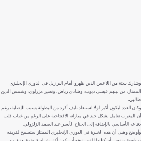
وشارك ستة من اللاعبين الذين ظهروا أمام البرازيل في الدوري الإنجليزي
الممتاز، من بينهم عيسى ديوب، وشادي رياض، ونصير مزراوي، وشمس الدين
طالبي.
وكان العدد ليكون أكبر لولا استبعاد نايف أكرد من البطولة بسبب الإصابة، رغم
أن المغرب تعامل بشكل جيد في مباراته الافتتاحية على الرغم من غياب قلب
دفاعه الأساسي بالإضافة إلى الجناح الأيسر عبد الصمد الزلزولي.
وأوضح وهبي أن هذه الخبرة في الدوري الإنجليزي الممتاز ستسمح لفريقه
بمواجهة منتخب أسكتلندا الذي يتوقع أن يكون أكثر شراسة وقوة بدنية من