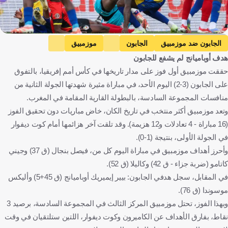
Getty Images
الجابون ضد موزمبيق
الجابون
موزمبيق
هدف أوباميانج لم يشفع للجابون
كأس أمم إفريقيا
الغابون
موزمبيق
المغرب
كرة قدم
حققت موزمبيق أول فوز على مدار تاريخها في كأس أمم إفريقيا، بالتفوق
على الجابون (3-2) اليوم الأحد، في مباراة مثيرة شهدتها الجولة الثانية من
منافسات المجموعة السادسة، بالبطولة القارية المقامة في المغرب.
وتعد موزمبيق أكثر منتخب في تاريخ الكان، خاض مباريات دون تحقيق الفوز
(16 مباراة - 4 تعادلات و12 هزيمة). وقد تلقت آخر هزائمها أمام كوت ديفوار
في الجولة الأولى، بنتيجة (1-0).
وأحرز أهداف موزمبيق في مباراة اليوم كل من، فيصل بنجال (ق 37) وجيني
كاتامو (ضربة جزاء - ق 42) وكاليلا (ق 52).
في المقابل، سجل هدفي الجابون: بيير إيميريك أوباميانج (ق 45+5) وأليكس
موسوندا (ق 76).
وبهذا الفوز، تحتل موزمبيق المركز الثالث في المجموعة السادسة، برصيد 3
نقاط، بفارق الأهداف عن الكاميرون وكوت ديفوار، اللتين ستلتقيان في وقت