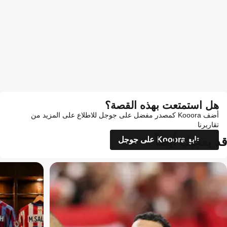
هل استمتعت بهذه القصة؟
أضف Kooora كمصدر مفضل على جوجل للاطلاع على المزيد من
تقاريرنا
قد يعجبك أيضاً
تابع Kooora على جوجل