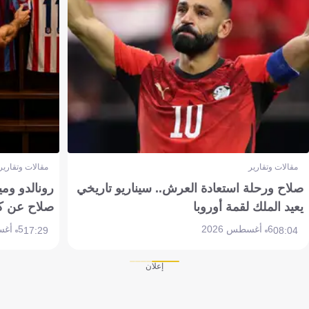
مقالات وتقارير
مقالات وتقارير
صلاح ورحلة استعادة العرش.. سيناريو تاريخي
رونالدو وم
يعيد الملك لقمة أوروبا
صلاح عن ك
6 أغسطس 2026
5 أغسطس 2026
17:29
08:04
إعلان