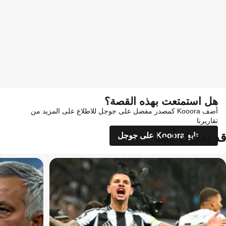
هل استمتعت بهذه القصة؟
أضف Kooora كمصدر مفضل على جوجل للاطلاع على المزيد من
تقاريرنا
قد يعجبك أيضاً
تابع Kooora على جوجل