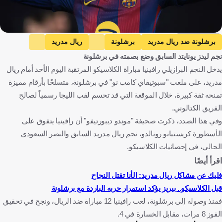
Getty Images
برشلونة ضد ريال مدريد
برشلونة
ريال مدريد
نجم ليدز يونايتد السابق وضع بصمته في برشلونة
الدوري الإسباني
النصر ضد الهلال
النصر
الهلال
يدخل النجم البرازيلي رافينيا مباراة الكلاسيكو المرتقبة اليوم الأحد أمام ريال
دوري روشن السعودي
رافينيا
كريستيانو رونالدو
مدريد، على ملعب "سبوتيفاي كامب نو" في برشلونة، متسلحًا بأرقام مميزة
البرازيل ضد هايتي
البرازيل
هايتي
كأس العالم
تمنحه ثقة كبيرة، خلال الموقعة التي قد تحسم لقب الليجا رسمياً لصالح
إسكتلندا ضد البرازيل
إسكتلندا
البرازيل ضد المغرب
الفريق الكتالوني.
وفي هذا الصدد، ذكرت صحيفة "موندو ديبورتيفو" أن رافينيا يتفوق على
المغرب
إسبانيا
المملكة العربية السعودية
البرازيل
الأسطورة كريستيانو رونالدو، نجم ريال مدريد السابق والنصر السعودي
البرتغال
هايتي
الولايات المتحدة
اسكتلندا
المغرب
الحالي، في إحصائيات الكلاسيكو.
كرة قدم
اقرأ أيضًا
فليك عن مشاكل ريال مدريد: الأنا تقتل النجاح
قبل الكلاسيكو.. بيريز يؤكد استمرار حربه الباردة مع برشلونة
فمنذ وصوله إلى برشلونة، لعب رافينيا 12 مباراة ضد الريال، ونجح في تحقيق
الفوز 8 مرات، مقابل الخسارة في 4.