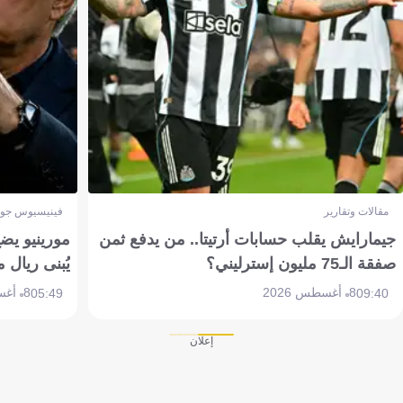
مقالات وتقارير
فينيسيوس جون
جيمارايش يقلب حسابات أرتيتا.. من يدفع ثمن
مورينيو يض
صفقة الـ75 مليون إسترليني؟
يُبنى ريال 
8 أغسطس 2026
8 أغسطس 2026
05:49
09:40
إعلان