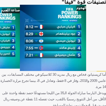
تصنيفات قوة "فيفا"
الهجوم
صناعة اللعب
أما كريستيانو، فخاض مع ريال مدريد 30 كلاسيكو في مختلف المسابقات، بين
عامي 2009 و2018، وفاز في 8 فقط، وتعادل في 8، بينما تجرع مرارة الخسارة
14 مرة.
ويدخل البارسا مباراة الجولة الـ35 من الليجا مستهدفًا حصد نقطة واحدة على
الأقل، من أجل التتويج رسميًا باللقب، حيث تفصله 11 نقطة عن وصيفه ريال
مدريد، قبل 4 جولات من نهاية المسابقة.