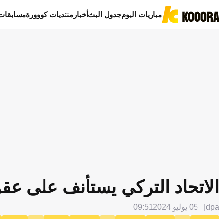
مباريات اليوم
جدول البث
أخبار
منتديات كووورة
مسابقات
الاتحاد التركي يستأنف على عقو
dpa
05 يوليو 2024
09:51