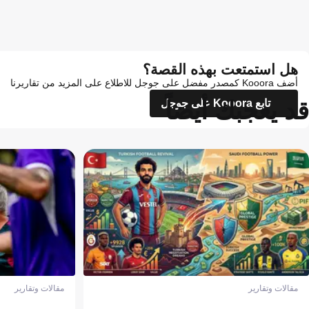
هل استمتعت بهذه القصة؟
أضف Kooora كمصدر مفضل على جوجل للاطلاع على المزيد من تقاريرنا
قد يعجبك أيضاً
تابع Kooora على جوجل
مقالات وتقارير
مقالات وتقارير