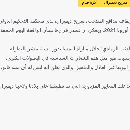
ميريح ديميرال
كرة قدم
إيقاف مدافع المنتخب، ميريح ديميرال، لدى محكمة التحكيم الدولي
وقال الاتحاد التركي إن محكمة كاس لديها قسم خاص ببطولة أمم أوروبا 2024، ويمكن أن تصدر قرارها بشأن الواقعة 
لذئب الرمادي" خلال مباراة النمسا بدور الستة عشر بالبطولة.
بسبب منع مثل هذه الشعارات السياسية في البطولات الكبرى.
 اليويفا غير العادل والمتحيز، والذي نظن أنه ليس له أي سند قان
المعايير المزدوجة التي تم تطبيقها على بلادنا ولاعبنا ديميرال