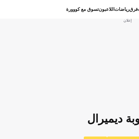
فرق
رياضات
اللاعبون
تسوق مع كووورة
إعلان
بة ديميرال