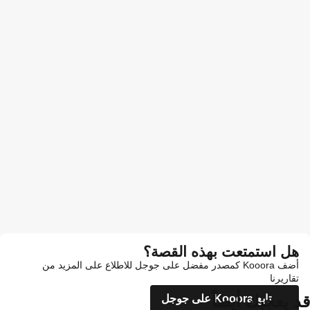
هل استمتعت بهذه القصة؟
أضف Kooora كمصدر مفضل على جوجل للاطلاع على المزيد من
تقاريرنا
قد يعجبك أيضاً
تابع Kooora على جوجل