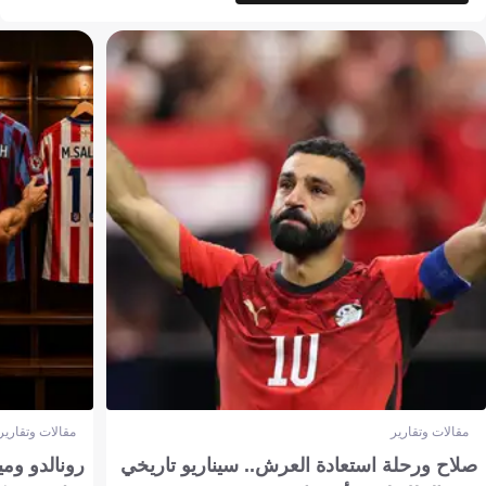
مقالات وتقارير
مقالات وتقارير
صلاح ورحلة استعادة العرش.. سيناريو تاريخي
رونالدو وم