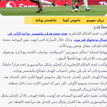
Getty Images
بريان مبيومو
ماتيوس كونيا
مانشستر يونايتد
خطأ فادح
نوتنجهام فوريست
الدوري الإنجليزي الممتاز
الكاميرون
أقرت لجنة الحكام الإنجليزية
بعدم صحة هدف مانشستر يونايتد الثاني في
البرازيل
إنجلترا
كرة قدم
شباك نوتنجهام فورست
، وذلك خلال المباراة التي انتهت بفوز اليونايتد بنتيجة
ثلاثة أهداف مقابل هدفين يوم الأحد.
ووفقا لشبكة "سكاي سبورتس" البريطانية، تواصلت اللجنة مع إدارة نوتنجهام
فورست للاعتراف بهذا الخطأ المؤثر.
وأكدت لجنة الحكام الإنجليزية أن الحكم مايكل ساليسبوري اتخذ قراراً خاطئاً،
مشيرة إلى أنه لم يكن ينبغي احتساب الهدف لصالح مانشستر يونايتد.
وجاء الهدف المثير للجدل عندما حوّل ماتيوس كونها الكرة داخل الشباك بعد
ارتداد تسديدة مبيومو الأولى، لكن تبين أنه لمس الكرة بيده داخل منطقة
الجزاء أثناء إرسال العرضية.
وكانت تقنية حكم الفيديو المساعد قد أوصت بإلغاء الهدف، إلا أن الحكم مايكل
ساليسبوري خالف هذا القرار بشكل مثير للجدل بعد مراجعته اللقطة عبر