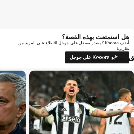
هل استمتعت بهذه القصة؟
أضف Kooora كمصدر مفضل على جوجل للاطلاع على المزيد من
تقاريرنا
قد يعجبك أيضاً
تابع Kooora على جوجل