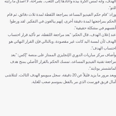
الهدف، وأنه لمس الكرة بيده وأعادها إلى اللعب.. بصراحة، لا أصدق ما رأيته
للتو".
وزاد: "قام حكم الفيديو المساعد بمراجعة اللقطة لمدة ثلاث دقائق، ثم قام
الحكم بمراجعتها لمدة دقيقة أخرى، إنهم يبالغون في التفكير. لقد ورطوا
أنفسهم في مشكلة حقيقية".
عند إعلان الهدف، قال الحكم: "بعد مراجعة اللقطة، تم تأكيد قرار احتساب
الهدف لأن لمسة اليد كانت غير مقصودة، وبالتالي فإن القرار النهائي هو
احتساب الهدف".
وأضاف مركز مباريات الدوري الإنجليزي الممتاز على منصة "إكس: "بعد
مراجعة تقنية الفيديو المساعد، تمسك الحكم بالقرار الأصلي بمنح هدف
لمانشستر يونايتد".
وبعد مرور ما يزيد قليلاً عن 20 دقيقة، سجل مبويمو الهدف الثالث، لتتلاشى
آمال فريق فورست الذي مر بالفعل بموسم صعب للغاية.