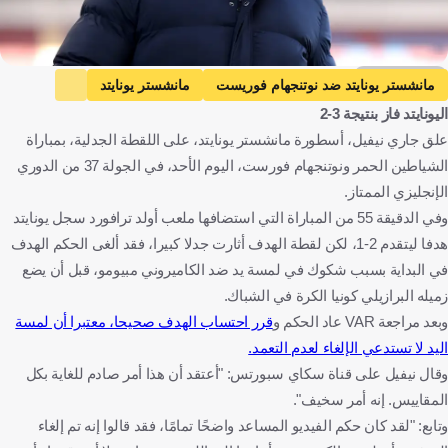
Getty Images
مانشستر يونايتد ضد نوتنجهام فوريست
مانشستر يونايتد
اليونايتد فاز بنتيجة 3-2
نوتنجهام فوريست
الدوري الإنجليزي الممتاز
غاري نيفيل
علق جاري نيفيل، أسطورة مانشستر يونايتد، على اللقطة الجدلية، بمباراة
إنجلترا
كرة قدم
الشياطين الحمر ونوتنجهام فورست، اليوم الأحد، في الجولة 37 من الدوري
الإنجليزي الممتاز.
وفي الدقيقة 55 من المباراة التي استضافها ملعب أولد ترافورد سجل يونايتد
هدفا ليتقدم 2-1، لكن لقطة الهدف أثارت جدلا كبيرا، فقد ألغى الحكم الهدف
في البداية بسبب شكوك في لمسة يد ضد الكاميروني مبيومو، قبل أن يضع
زميله البرازيلي كونيا الكرة في الشباك.
وبعد مراجعة VAR عاد الحكم و
قرر احتساب الهدف صحيحا، معتبرا أن لمسة
اليد لا تستدعي الإلغاء لعدم التعمد.
وقال نيفيل على قناة سكاي سبورتس: "أعتقد أن هذا أمر صادم للغاية بكل
المقاييس. إنه أمر سخيف".
وتابع: "لقد كان حكم الفيديو المساعد واضحًا تمامًا، فقد قالوا إنه تم إلغاء