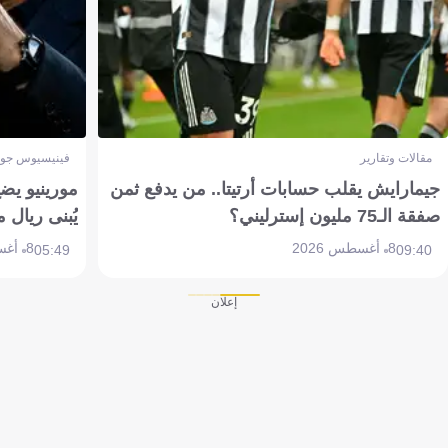
مقالات وتقارير
فينيسيوس جون
جيمارايش يقلب حسابات أرتيتا.. من يدفع ثمن
مورينيو يض
صفقة الـ75 مليون إسترليني؟
يُبنى ريال 
8 أغسطس 2026
8 أغسطس 2026
05:49
09:40
إعلان