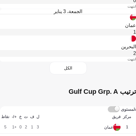
0
انتهت
الجمعة، 3 يناير
عمان
1
البحرين
2
انتهت
الكل
ترتيب Gulf Cup Grp. A
المستوى
مركز
فريق
ل
ف
ت
خ
+/-
نقاط
5
+1
0
2
1
3
1
عمان