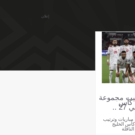
إعلان
تيب مجموعة
 كأس
الخليج العربي خليجي 27 ..
مباريات وترتيب
أس الخليج