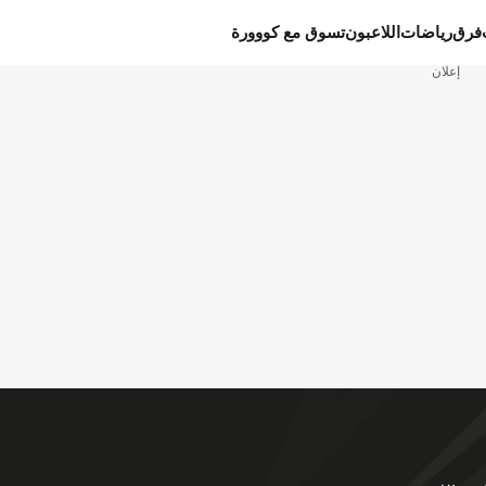
فرق
رياضات
اللاعبون
تسوق مع كووورة
إعلان