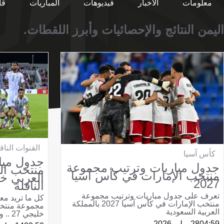
معلومات
الأخبار
فيديوهات
المباريات
قا
اليمن النتائج والإحصائيات وأبرز اللقطات.
القنوات الناق
كأس آسيا
جدول مبا
جدول مباريات وترتيب مجموعة
منتخب ال
منتخب الإمارات في كأس آسيا
2027
الناقلة
تعرف على جدول مباريات وترتيب مجموعة
كل ما تريد مع
منتخب الإمارات في كأس آسيا 2027 بالمملكة
مجموعة منتخب
العربية السعودية
خليجي 27 .. والقنوات الناقلة
04:59
28 يوليو 2026