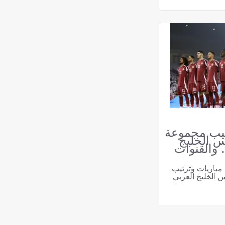
تيب مجموعة
 الخليج
بي خليجي 27 .. والقنوات
مباريات وترتيب
الخليج العربي