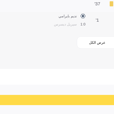
37'
نديم بايرامي
1'
0:1
سيريل ديسرس
عرض الكل