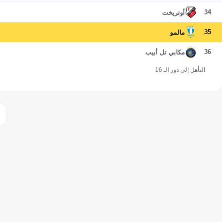
34
أوتريخت
35
مالمو
36
مكابي تل أبيب
التأهل إلى دور الـ 16