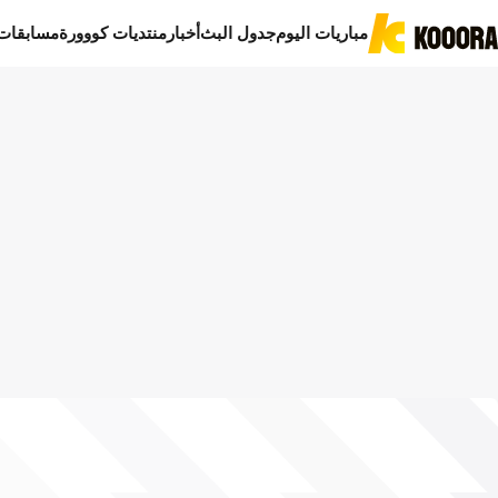
مباريات اليوم
جدول البث
أخبار
منتديات كووورة
مسابقات