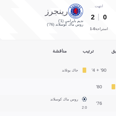
انتهت
رينجرز
2
0
نديم بايرامي (1')
روس ماك كوسلاند (76')
استراحة
0-1
يق
ترتيب
مناقشة
90' + 4'
جاك بوتلاند
80'
روس ماك كوسلاند
76'
0:2