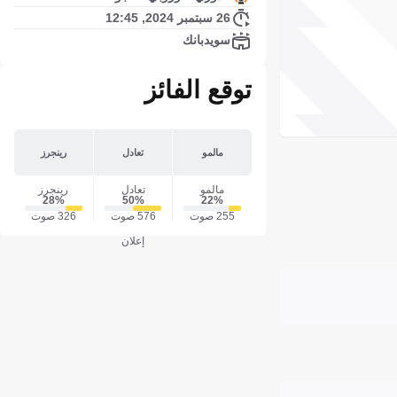
26 سبتمبر 2024, 12:45
سويدبانك
توقع الفائز
مالمو
تعادل
رينجرز
مالمو
تعادل
رينجرز
28‎%‎
50‎%‎
22‎%‎
255 صوت
576 صوت
326 صوت
إعلان