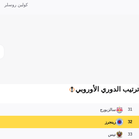
كولين روسلر
ترتيب الدوري الأوروبي
31
سالزبورج
32
رينجرز
33
نيس