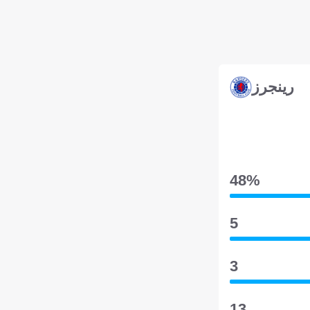
رينجرز
48‎%‎
5
3
13