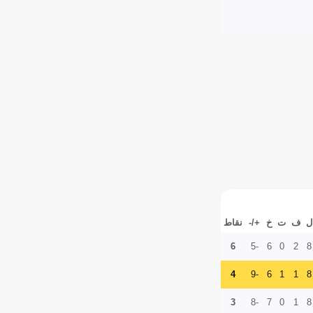
ل
ف
ت
خ
+/-
نقاط
6
-5
6
0
2
8
4
-9
6
1
1
8
3
-8
7
0
1
8