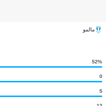
مالمو
52‎%‎
0
5
13