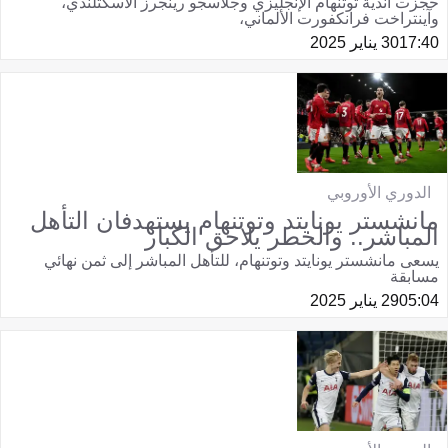
حجزت أندية توتنهام الإنجليزي وجلاسجو رينجرز الاسكتلندي،
وآينتراخت فرانكفورت الألماني،
17:40
30 يناير 2025
الدوري الأوروبي
مانشستر يونايتد وتوتنهام يستهدفان التأهل
المباشر.. والخطر يلاحق الكبار
يسعى مانشستر يونايتد وتوتنهام، للتأهل المباشر إلى ثمن نهائي
مسابقة
05:04
29 يناير 2025