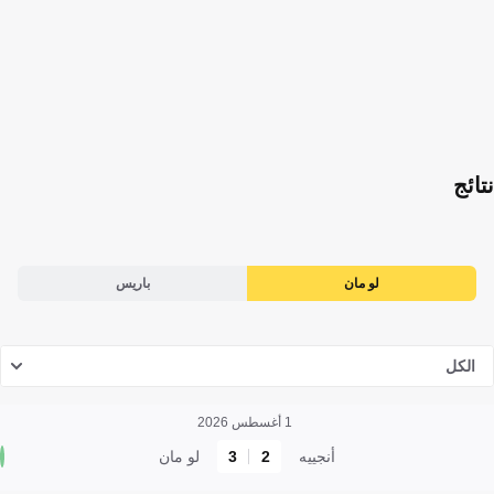
نتائج
لو مان
باريس
الكل
1 أغسطس 2026
أنجييه
2
3
لو مان