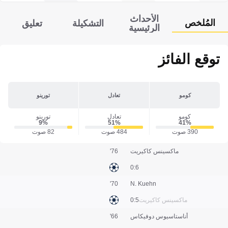
الأحداث
المُلخص
التشكيلة
تعليق
الرئيسية
توقع الفائز
كومو
تعادل
تورينو
كومو
تعادل
تورينو
9‎%‎
51‎%‎
41‎%‎
390 صوت
484 صوت
82 صوت
ماكسينس كاكيريت
76'
6:0
70'
N. Kuehn
ماكسينس كاكيريت
5:0
أناستاسيوس دوفيكاس
66'