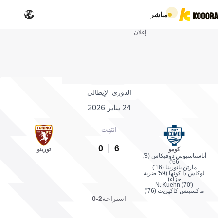
مباشر
إعلان
الدوري الإيطالي
24 يناير 2026
انتهت
0
6
كومو
تورينو
أناستاسيوس دوفيكاس (8',
66')
مارتن باتورينا (16')
لوكاس دا كونها (59' ضربة
جزاء)
N. Kuehn (70')
ماكسينس كاكيريت (76')
استراحة
2-0