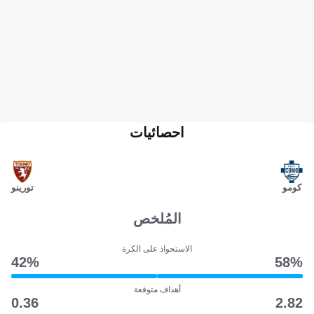
احصائيات
كومو
تورينو
المُلخص
الاستحواذ على الكرة
42‎%‎
58‎%‎
أهداف متوقعة
0.36
2.82