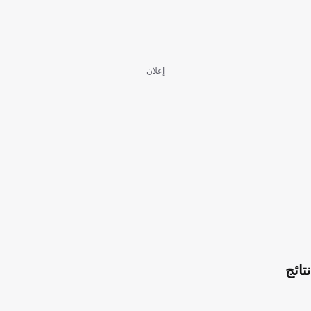
إعلان
نتائج