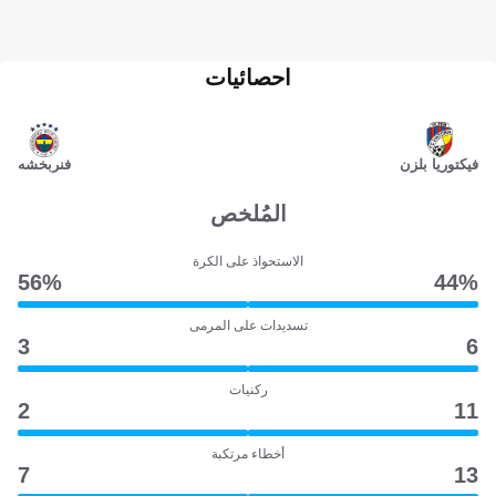
احصائيات
فيكتوريا بلزن
فنربخشه
المُلخص
الاستحواذ على الكرة
56‎%‎
44‎%‎
تسديدات على المرمى
3
6
ركنيات
2
11
أخطاء مرتكبة
7
13