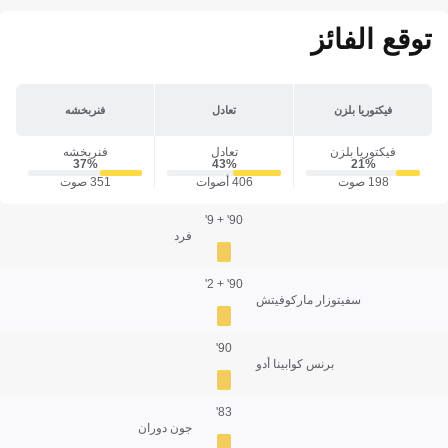
توقع الفائز
فيكتوريا بلزن
تعادل
فنربخشه
فيكتوريا بلزن
تعادل
فنربخشه
37‎%‎
43‎%‎
21‎%‎
198 صوت
406 أصوات
351 صوت
90' + 9'
فرد
90' + 2'
سفيتوزار ماركوفيتش
90'
برنس كوابينا أدو
83'
جون دوران