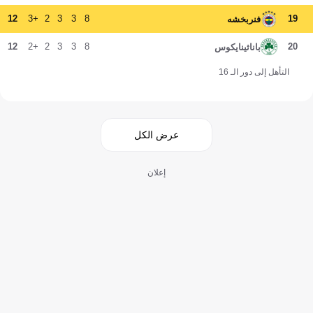
12
+3
2
3
3
8
19
فنربخشه
12
+2
2
3
3
8
20
باناثينايكوس
التأهل إلى دور الـ 16
عرض الكل
إعلان