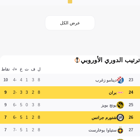
عرض الكل
ترتيب الدوري الأوروبي
ل
ف
ت
خ
+/-
نقاط
10
-4
4
1
3
8
23
دينامو زغرب
9
-2
3
3
2
8
24
بران
9
-6
5
0
3
8
25
يونج بويز
7
-6
5
1
2
8
26
شتورم جراتس
7
-7
5
1
2
8
27
ستياوا بوخارست