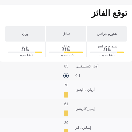
توقع الفائز
شتورم جراتس
تعادل
بران
شتورم جراتس
تعادل
بران
21‎%‎
57‎%‎
21‎%‎
143 صوت
385 صوت
143 صوت
أوتار كيتيشفيلي
85'
1:0
70'
أريان ماليتش
61'
إيمير كاريتش
39'
إيمانويل ايو