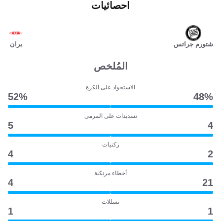
احصائيات
شتورم جراتس
بران
المُلخص
الاستحواذ على الكرة
52‎%‎
48‎%‎
تسديدات على المرمى
5
4
ركنيات
4
2
أخطاء مرتكبة
4
21
تسللات
1
1