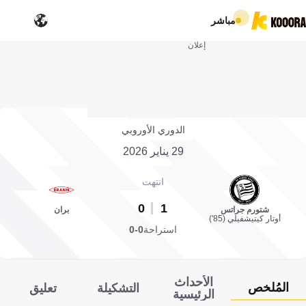
مباشر
إعلان
الدوري الأوروبي
29 يناير 2026
انتهت
0
1
شتورم جراتس
بران
أوتار كيتيشفيلي (85')
استراحة
0-0
الأحداث
المُلخص
التشكيلة
تعليق
الرئيسية