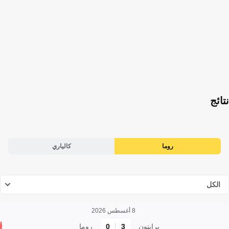
نتائج
روما
كالياري
الكل
8 أغسطس 2026
برايتون
3
0
روما