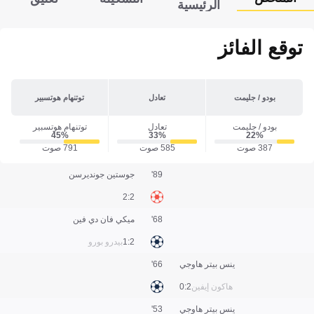
الرئيسية
توقع الفائز
بودو / جليمت
تعادل
توتنهام هوتسبير
بودو / جليمت
تعادل
توتنهام هوتسبير
45‎%‎
33‎%‎
22‎%‎
387 صوت
585 صوت
791 صوت
89'
جوستين جونديرسن
2:2
68'
ميكي فان دي فين
2:1
بيدرو بورو
ينس بيتر هاوجي
66'
هاكون إيفين
2:0
ينس بيتر هاوجي
53'