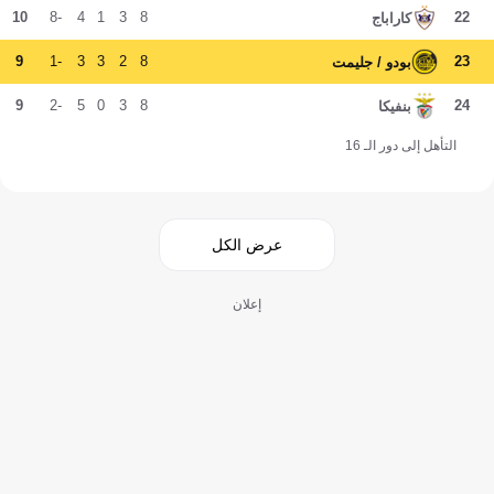
10
-8
4
1
3
8
22
كاراباج
9
-1
3
3
2
8
23
بودو / جليمت
9
-2
5
0
3
8
24
بنفيكا
التأهل إلى دور الـ 16
عرض الكل
إعلان