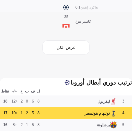
هاكون إيفين
1:0
35'
كاسبر هوغ
عرض الكل
ترتيب دوري أبطال أوروبا
ل
ف
ت
خ
+/-
نقاط
18
+12
2
0
6
8
3
ليفربول
17
+10
1
2
5
8
4
توتنهام هوتسبير
16
+8
2
1
5
8
5
برشلونة