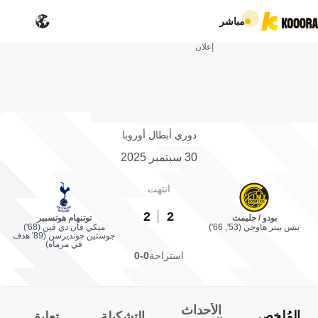
مباشر
إعلان
دوري أبطال أوروبا
30 سبتمبر 2025
انتهت
2
2
بودو / جليمت
توتنهام هوتسبير
ينس بيتر هاوجي (53', 66')
ميكي فان دي فين (68')
جوستين جونديرسن (89' هدف
في مرماه)
استراحة
0-0
الأحداث
المُلخص
التشكيلة
تعليق