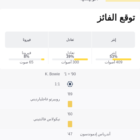
توقع الفائز
إنتر
تعادل
فيرونا
إنتر
تعادل
فيرونا
8‎%‎
39‎%‎
53‎%‎
409 أصوات
300 أصوات
65 صوت
K. Bowie
90' + 1'
1:1
89'
روبيرتو غاجليارديني
60'
نيكولاس فالنتيني
أندرياس إدموندسون
47'