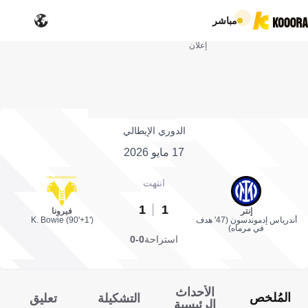
مباشر
إعلان
الدوري الإيطالي
17 مايو 2026
انتهت
1
1
إنتر
فيرونا
أندرياس إدموندسون (47' هدف
K. Bowie (90'+1')
في مرماه)
استراحة
0-0
الأحداث
المُلخص
التشكيلة
تعليق
الرئيسية