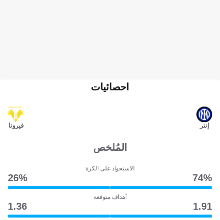
احصائيات
إنتر
فيرونا
المُلخص
الاستحواذ على الكرة
26‎%‎
74‎%‎
أهداف متوقعة
1.36
1.91