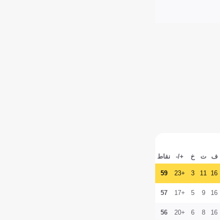
ف
ت
خ
+/-
نقاط
59
+23
3
11
16
57
+17
5
9
16
56
+20
6
8
16