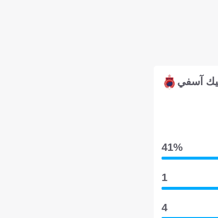
يك آسفي
41‎%‎
1
4