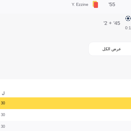
55'
Y. Ezzine
45' + 2'
1:0
عرض الكل
ل
30
30
30