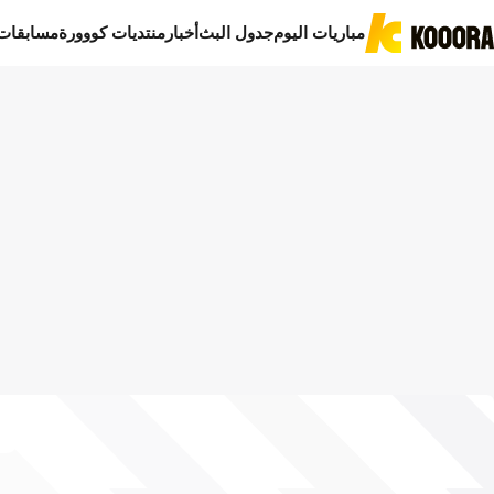
مباريات اليوم
جدول البث
أخبار
منتديات كووورة
مسابقات
ا