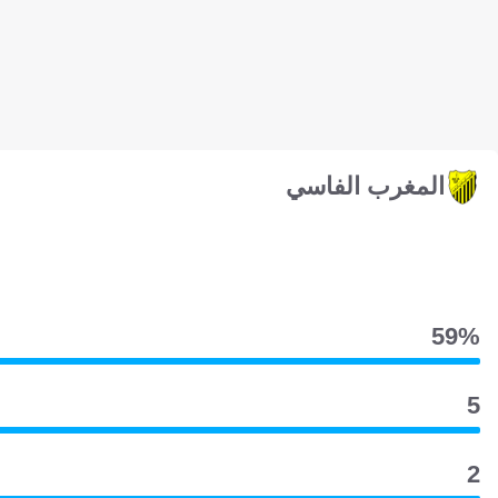
المغرب الفاسي
59‎%‎
5
2