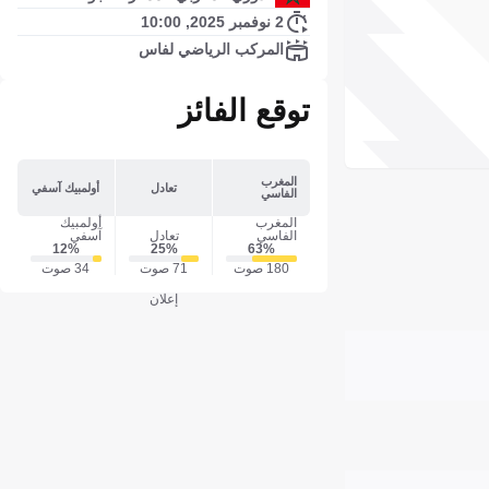
2 نوفمبر 2025, 10:00
المركب الرياضي لفاس
توقع الفائز
المغرب
تعادل
أولمبيك آسفي
الفاسي
المغرب
أولمبيك
الفاسي
تعادل
آسفي
12‎%‎
25‎%‎
63‎%‎
180 صوت
71 صوت
34 صوت
إعلان