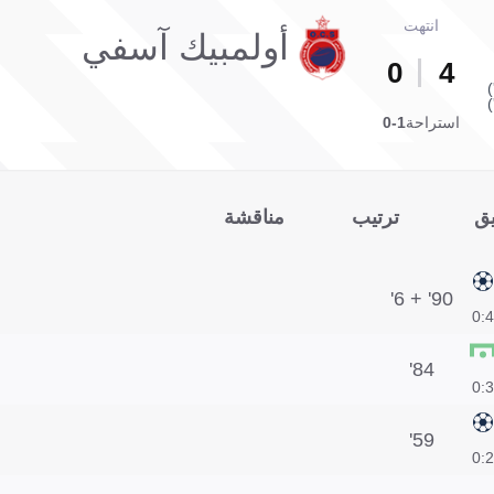
انتهت
أولمبيك آسفي
0
4
استراحة
1-0
يق
ترتيب
مناقشة
90' + 6'
4:0
84'
3:0
59'
2:0