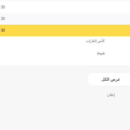
30
30
30
كأس القارات
هبوط
عرض الكل
إعلان