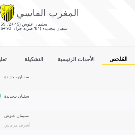
المغرب الفاسي
سليمان علوش (45'+2', 59')
سفيان بنجديدة (84' ضربة جزاء, 90'+6')
المُلخص
الأحداث الرئيسية
التشكيلة
تعل
سفيان بنجديدة
سفيان بنجديدة
سليمان علوش
أشرف هرماش