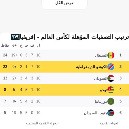
عرض الكل
ترتيب التصفيات المؤهلة لكأس العالم - إفريقيا
ل
ف
ت
خ
+/-
نقاط
24
+19
0
3
7
10
1
السنغال
22
+9
2
1
7
10
2
الكونغو الديمقراطية
13
+2
3
4
3
10
3
السودان
8
-5
4
5
1
10
4
توجو
7
-9
5
4
1
10
5
موريتانيا
5
-16
5
5
0
10
6
جنوب السودان
الجولة القادمة
الجولة القادمة المحتملة