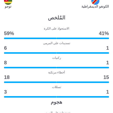
الكونغو الديمقراطية
توجو
المُلخص
الاستحواذ على الكرة
59‎%‎
41‎%‎
تسديدات على المرمى
6
1
ركنيات
8
1
أخطاء مرتكبة
18
15
تسللات
3
1
هجوم
تسديدات على المرمى