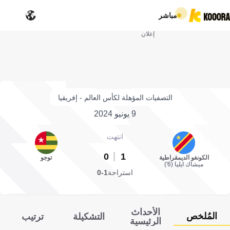
مباشر
إعلان
التصفيات المؤهلة لكأس العالم - إفريقيا
9 يونيو 2024
انتهت
0
1
الكونغو الديمقراطية
توجو
ميشاك ايليا (6')
استراحة
1-0
الأحداث
المُلخص
التشكيلة
ترتيب
الرئيسية