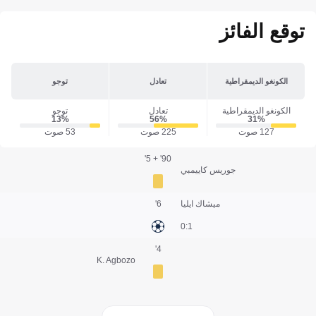
توقع الفائز
الكونغو الديمقراطية
تعادل
توجو
الكونغو الديمقراطية
تعادل
توجو
13‎%‎
56‎%‎
31‎%‎
127 صوت
225 صوت
53 صوت
90' + 5'
جوريس كاييمبي
ميشاك ايليا
6'
1:0
4'
K. Agbozo