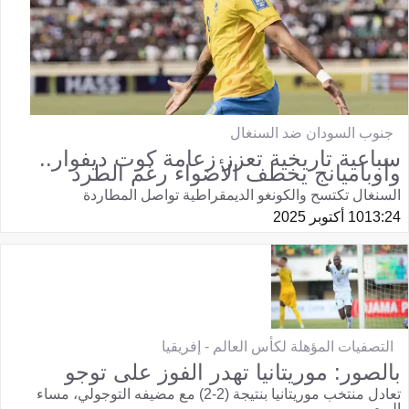
جنوب السودان ضد السنغال
سباعية تاريخية تعزز زعامة كوت ديفوار..
وأوباميانج يخطف الأضواء رغم الطرد
السنغال تكتسح والكونغو الديمقراطية تواصل المطاردة
13:24
10 أكتوبر 2025
التصفيات المؤهلة لكأس العالم - إفريقيا
بالصور: موريتانيا تهدر الفوز على توجو
تعادل منتخب موريتانيا بنتيجة (2-2) مع مضيفه التوجولي، مساء
اليوم