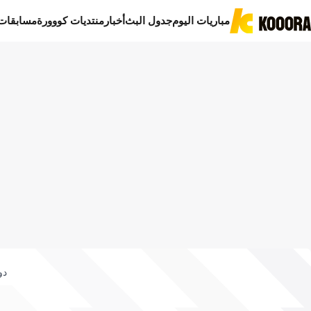
مباريات اليوم
جدول البث
أخبار
منتديات كووورة
مسابقات
دو