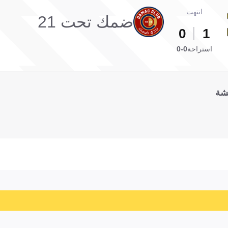
انتهت
ضمك تحت 21
0
1
استراحة
0-0
شة