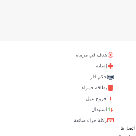
هدف في مرماه
إصابة
حكم ڤار
بطاقة حمراء
خروج بديل
استبدال
ركلة جزاء ضائعة
اتصل بنا