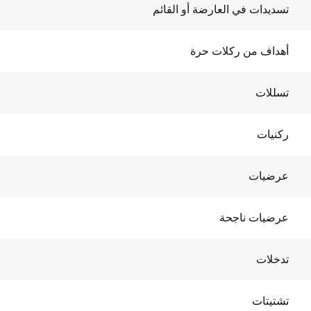
تسديدات في العارضة أو القائم
أهداف من ركلات حرة
تسللات
ركنيات
عرضيات
عرضيات ناجحة
تدخلات
تشتيتات