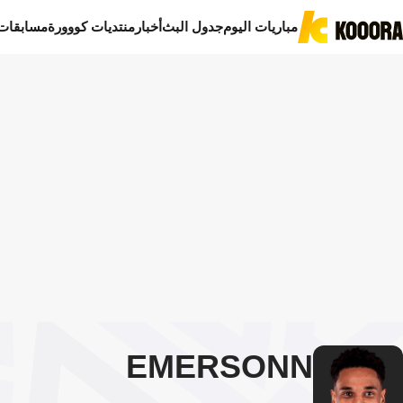
مباريات اليوم
جدول البث
أخبار
منتديات كووورة
مسابقات
EMERSONN