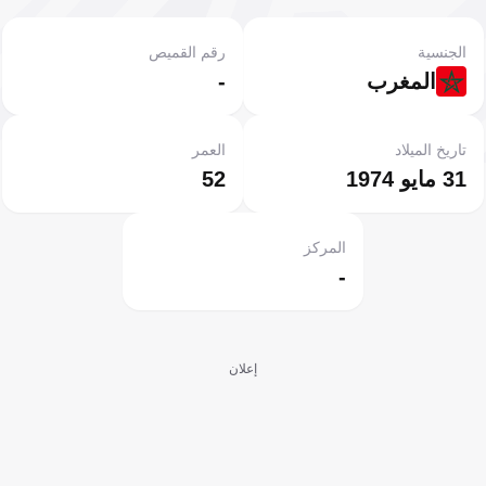
الجنسية
رقم القميص
المغرب
-
تاريخ الميلاد
العمر
31 مايو 1974
52
المركز
-
إعلان