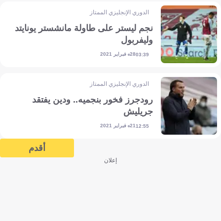
الدوري الإنجليزي الممتاز
نجم ليستر على طاولة مانشستر يونايتد
وليفربول
28 فبراير 2021
03:39
الدوري الإنجليزي الممتاز
رودجرز فخور بنجميه.. ودين يفتقد
جريليش
21 فبراير 2021
12:55
أقدم
إعلان