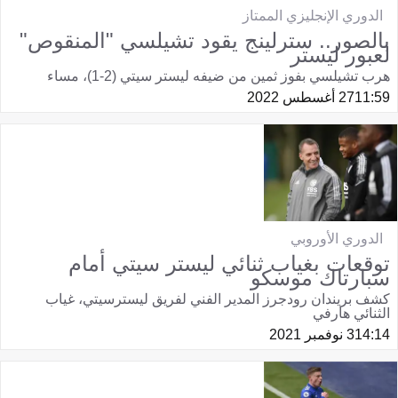
الدوري الإنجليزي الممتاز
بالصور.. سترلينج يقود تشيلسي "المنقوص"
لعبور ليستر
هرب تشيلسي بفوز ثمين من ضيفه ليستر سيتي (2-1)، مساء
11:59
27 أغسطس 2022
الدوري الأوروبي
توقعات بغياب ثنائي ليستر سيتي أمام
سبارتاك موسكو
كشف بريندان رودجرز المدير الفني لفريق ليسترسيتي، غياب
الثنائي هارفي
14:14
3 نوفمبر 2021