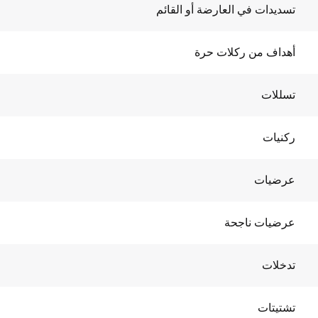
تسديدات في العارضة أو القائم
أهداف من ركلات حرة
تسللات
ركنيات
عرضيات
عرضيات ناجحة
تدخلات
تشتيتات