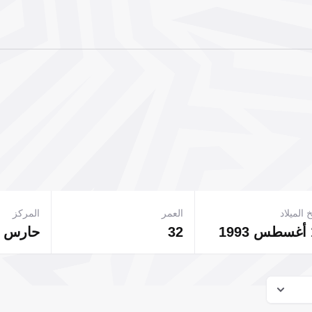
 الميلاد
العمر
المركز
32
حارس 