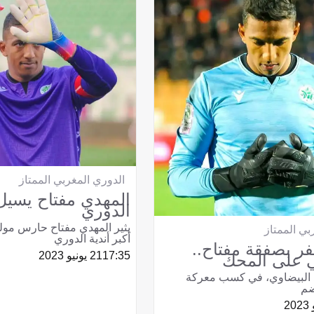
الدوري المغربي الممتاز
المهدي مفتاح يسيل 
الدوري
يثير المهدي مفتاح حارس مول
بي الممتاز
أكبر أندية الدوري
فر بصفقة مفتاح..
17:35
21 يونيو 2023
ي على المحك
د البيضاوي، في كسب معركة
ضم