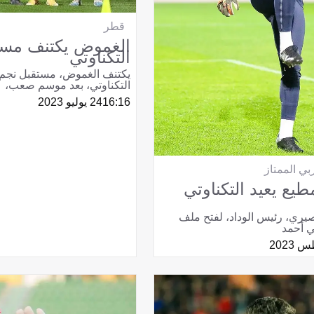
قطر
الغموض يكتنف مست
التكناوتي
يكتنف الغموض، مستقبل نجم ا
التكناوتي، بعد موسم صعب،
16:16
24 يوليو 2023
بي الممتاز
طيع يعيد التكناوتي
صيري، رئيس الوداد، لفتح ملف
ي أحمد