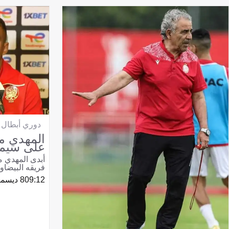
دوري أبطال إ
المهدي مف
على سيمب
أبدى المهدي م
فريقه البيضاو
09:12
8 ديسمبر 2023