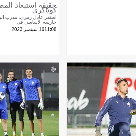
حقيقة استبعاد المط
كوناكري
استقر عادل رمزي، مدرب الود
حارسه الأساسي في
11:08
16 سبتمبر 2023