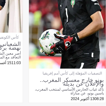
كأس الكونفيدر
الشعباني
نهضة برك
أصر معين الش
التعاقد مع الم
11:03
15 أغسطس 2024
التصفيات المؤهلة إلى كأس أمم إفريقيا
بونو خارج معسكر المغرب..
والإعلان عن بديله
تأكد غياب الحارس الأساسي لمنتخب المغرب،
ياسين بونو، عن مباراة
08:28
13 أكتوبر 2024