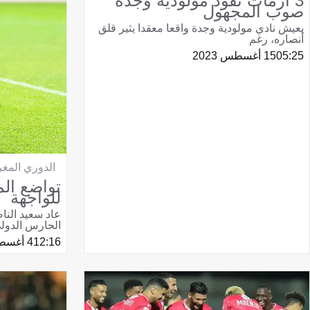
3 أزمات تقود مولودية وجدة
صوب المجهول
يعيش نادي مولودية وجدة واقعا معقدا يثير قلق
أنصاره، رغم
05:25
15 أغسطس 2023
الدوري المغر
تواضع الم
للواجهة
عاد سعيد النا
الحارس الدول
12:16
4 أغسطس 2023