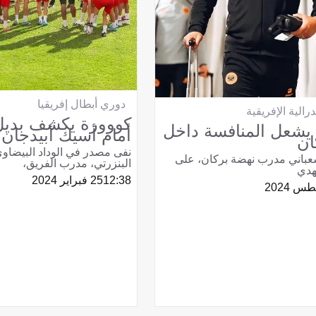
دوري أبطال إفريقيا
الية الإفريقية
كووورة يكشف بديل
 يشعل المنافسة داخل
أمام أسيك أبيدجان
ان
نفى مصدر في الوداد البيضاو
عباني مدرب نهضة بركان، على
البنزرتي، مدرب الفريق،
هدي
12:38
25 فبراير 2024