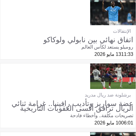
الإنتقالات
اتفاق نهائي بين نابولي ولوكاكو
روميلو يستعد لكأس العالم
11:33
13 مايو 2026
برشلونة ضد ريال مدريد
عضة سواريز وتأديب رافينيا.. غرامة ثنائي
الريال ترافق أقسى العقوبات التاريخية
تصريحات مكلفة.. وأخطاء فادحة
06:01
10 مايو 2026