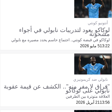
أنتونيو كونتي
لوكاكو يعود لتدريبات نابولي في أجواء
مشحونة
لوكاكو في قبضة كونتي.. اجتماع حاسم يحدد مصيره مع نابولي
13:22
5 مايو 2026
نابولي ضد كريمونيزي
"فراق لا مفر منه".. الكشف عن قيمة عقوبة
نابولي على لوكاكو
العلاقة متوترة بين الطرفين
13:56
21 أبريل 2026