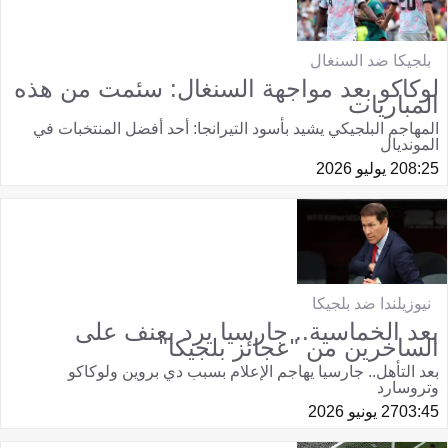
بلجيكا ضد السنغال
لوكاكو بعد مواجهة السنغال: سئمت من هذه
المباريات
المهاجم البلجيكي يشيد بأسود التيرانجا: أحد أفضل المنتخبات في
المونديال
08:25
2 يوليو 2026
نيوزيلندا ضد بلجيكا
بعد الخماسية.. جارسيا يرد بعنف على
الساخرين من "عجائز بلجيكا"
بعد التأهل.. جارسيا يهاجم الإعلام بسبب دي بروين ولوكاكو
وتروسارد
03:45
27 يونيو 2026