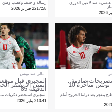
رسالة واحدة.. وغضب وطن
 عنصرية ضد لاعبي الدوري
تاز
17:58
22 فبراير 2026
مالي ضد تونس
نس
المجبري قبل موقعة
 تصريحات صادمة..
أتمنى ألا يصفر الح
المجبري: تونس متأخرة 10
الدقيقة 85
المجبري استحضر ذكريات مبار
ج ينفجر بعد دراما الخروج أمام
13:41
2 يناير 2026