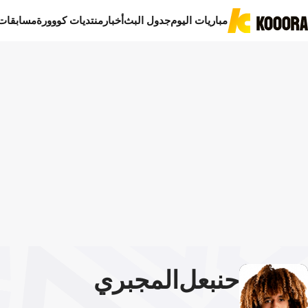
مباريات اليوم
جدول البث
أخبار
منتديات كووورة
مسابقات
حنبعل
المجبري