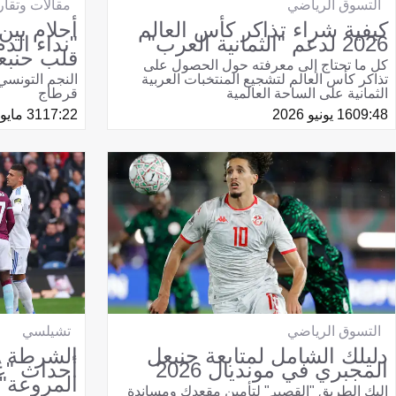
التسوق الرياضي
مقالات وتقار
كيفية شراء تذاكر كأس العالم
أحلام بين
2026 لدعم "الثمانية العرب"
"نداء الد
قلب حنبع
كل ما تحتاج إلى معرفته حول الحصول على
تذاكر كأس العالم لتشجيع المنتخبات العربية
النجم التونسي
الثمانية على الساحة العالمية
قرطاج
09:48
16 يونيو 2026
17:22
31 مايو 2026
التسوق الرياضي
تشيلسي
دليلك الشامل لمتابعة حنبعل
الشرطة ا
المجبري في مونديال 2026
أحداث "عُ
المروعة"!
إليك الطريق "القصير" لتأمين مقعدك ومساندة