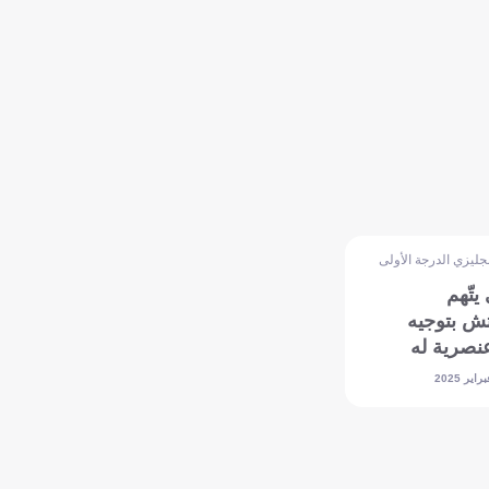
نجليزي الدرجة الأولى
يتّهم
تش بتوجيه
نصرية له