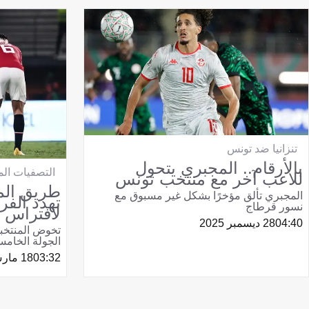
تنزانيا ضد تونس
بالأرقام.. المجبري يتحول
التصفيات المؤ
للاعب آخر مع منتخب تونس
طريق الم
المجبري تألق مؤخرًا بشكل غير مسبوق مع
تهدد الفر
نسور قرطاج
لافتراس ا
04:40
28 ديسمبر 2025
تخوض المنتخبا
الجولة الخامس
03:32
18 مارس 2025