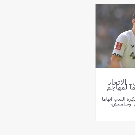
 الاتحاد
ما لمهاجم
يزي لكرة القدم، اتهاما
nb;لميلوتين أوساميتش،