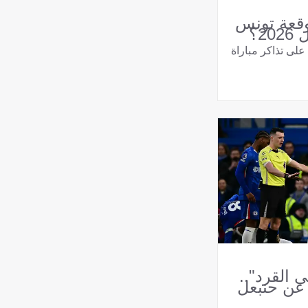
وقعة تونس
2؟
على تذاكر مباراة
ي القرد"..
 عن حنبعل