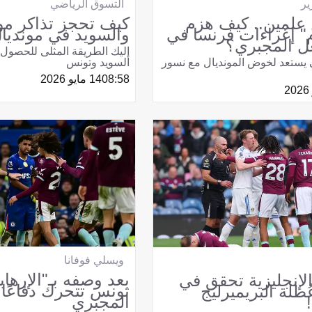
ير
التسوق الرياضي
 علمين.. كيف هزم
كيف تحجز تذاكر م
م" إغراءات فرنسا في
والسويد في مونديال 026
ل المجبري؟
إليك الطريقة المثلى للحصول 
 يستعد لخوض المونديال مع نسور
السويد وتونس
08:58
14 مايو 2026
ويسلي فوفانا
بعد وصفه بـ"الإرهاب
لإنجليزية تحقق في
تونس تتحرك دفاعًا
طلة البريميرليج
المجبري