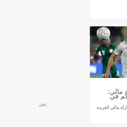
 مالي:
كم في
إعلان
اة مالي الغريبة