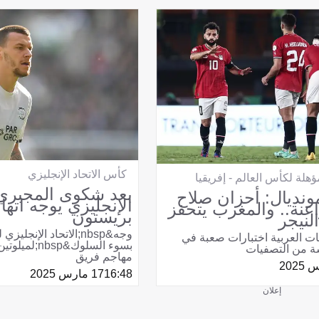
كأس الاتحاد الإنجليزي
هلة لكأس العالم - إفريقيا
بعد شكوى المجبري..
ونديال: أحزان صلاح
الإنجليزي يوجه اتها
اعنة.. والمغرب يتحفز
بريستون
لنيجر
وجه&nbsp;الاتحاد الإنجل
ت العربية اختبارات صعبة في
بسوء السلوك&sp
ة من التصفيات
مهاجم فريق
16:48
17 مارس 2025
إعلان