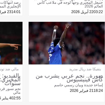
حنبعل المجبري وجهاً لوجه في ملاعب كأس
رصد انتهاكات
العالم 2026
الإنجليزي المم
03:22
22 أبريل 2026
14:01
23 فبراير 2026
بنفيكا ضد ريال مدريد
مالي ضد تو
صورة.. نجم عربي يشرب من
بالفيديو:
كأس فينيسيوس
سنوات
إساءة جديدة وبيان رسمي حاسم
نجم نسور قرطا
18:24
21 فبراير 2026
مالي
02:55
4 يناير 2026