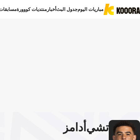
مباريات اليوم
جدول البث
أخبار
منتديات كووورة
مسابقات
تشي
أدامز