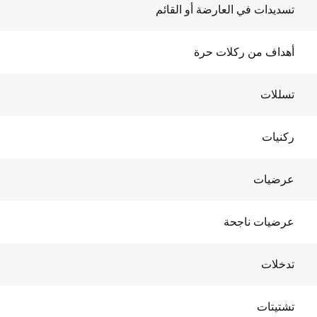
تسديدات في العارضة أو القائم
أهداف من ركلات حرة
تسللات
ركنيات
عرضيات
عرضيات ناجحة
تدخلات
تشتيتات