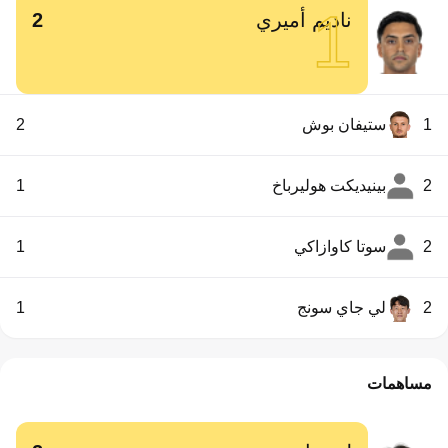
1
ناديم أميري
2
1
ستيفان بوش
2
2
بينيديكت هوليرباخ
1
2
سوتا كاوازاكي
1
2
لي جاي سونج
1
مساهمات