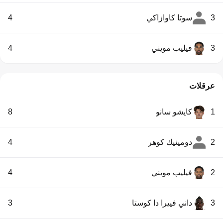
3
سوتا كاوازاكي
4
3
فيليب مويني
4
عرقلات
1
كايشو سانو
8
2
دومينيك كوهر
4
2
فيليب مويني
4
3
داني فييرا دا كوستا
3