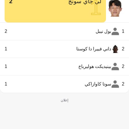
1
لي جاي سونج
2
1
بول نيبل
2
2
داني فييرا دا كوستا
1
2
بينيديكت هوليرباخ
1
2
سوتا كاوازاكي
1
إعلان