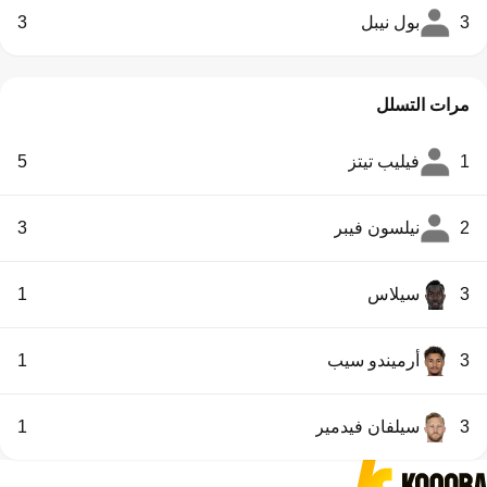
3
بول نيبل
3
مرات التسلل
1
فيليب تيتز
5
2
نيلسون فيبر
3
3
سيلاس
1
3
أرميندو سيب
1
3
سيلفان فيدمير
1