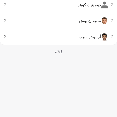
2
دومينيك كوهر
2
2
ستيفان بوش
2
2
أرميندو سيب
2
إعلان