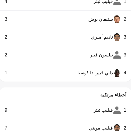
1
فيليب تيتز
4
2
ستيفان بوش
3
3
ناديم أميري
2
3
نيلسون فيبر
2
4
داني فييرا دا كوستا
1
أخطاء مرتكبة
1
فيليب تيتز
9
2
فيليب مويني
7