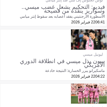
لوس أنجلوس إف سي ضد إنتر ميامي
فيديو: التحكيم يشعل غضب ميسي..
وسواريز ينقذه من فضيحة
الأسطورة الأرجنتيني يفقد أعصابه بعد سقوط إنتر ميامي
06:41
22 فبراير 2026
ليونيل ميسي
سون يذل ميسي في انطلاقة الدوري
الأمريكي
ماسكيرانو يبرر الخسارة: النتيجة خادعة
04:22
22 فبراير 2026