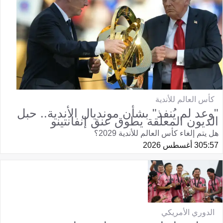
كأس العالم للأندية
"وعد لم يُنفذ" بشأن مونديال الأندية.. حبل
الديون المعلقة يطوق عنق إنفانتينو
هل يتم إلغاء كأس العالم للأندية 2029؟
05:57
3 أغسطس 2026
الدوري الأمريكي