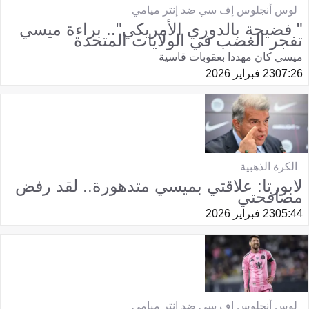
لوس أنجلوس إف سي ضد إنتر ميامي
" فضيحة بالدوري الأمريكي".. براءة ميسي
تفجر الغضب في الولايات المتحدة
ميسي كان مهددا بعقوبات قاسية
07:26
23 فبراير 2026
الكرة الذهبية
لابورتا: علاقتي بميسي متدهورة.. لقد رفض
مصافحتي
05:44
23 فبراير 2026
لوس أنجلوس إف سي ضد إنتر ميامي