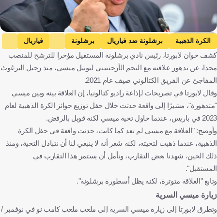
Getty Images
الكرة الذهبية
برشلونة ضد فياريال
برشلونة
فياريال
كشف خوان لابورتا، رئيس نادي برشلونة المستقيل مؤخرا للترشح للمنصب
الدوري الإسباني
لوس أنجلوس إف سي ضد إنتر ميامي
مجدا، عن تدهور علاقته مع النجم الأرجنتيني ليونيل ميسي، منذ رحيل البرغوث
لوس أنجلوس إف سي
إنتر ميامي
الدوري الأمريكي
المفاجئ عن الفريق الكتالوني صيف عام 2021.
ليونيل ميسي
إسبانيا
الولايات المتحدة
الأرجنتين
كرة قدم
وقال لابورتا في تصريحات لإذاعة راديو كتالونيا، إن العلاقة بينه وبين ميسي
"متدهورة"، مشيرًا إلى واقعة حدثت خلال حفل توزيع جوائز الكرة الذهبية لعام
2023 في باريس، عندما حاول تحية ميسي لكنه قوبل بالرفض.
وأوضح: "العلاقة مع ميسي لم تعد كما كانت، حدثت واقعة في حفل الكرة
الذهبية، عندما ذهبت لتحيته، لكنه شعر أنه لا ينبغي لنا أن نتبادل التحية، ومنذ
ذلك الحين، شهدنا بعض التقارب، ونأمل أن يستمر هذا التقارب في
المستقبل".
وتابع "العلاقة متوترة، لكنه يظل أسطورة برشلونة".
زيارة ميسي السرية
وتطرق لابورتا إلى زيارة ميسي السرية إلى ملعب ملعب كامب نو في نوفمبر /