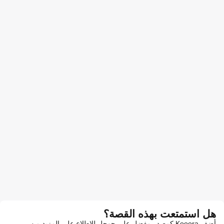
هل استمتعت بهذه القصة؟
أضف Kooora كمصدر مفضل على جوجل للاطلاع على المزيد من