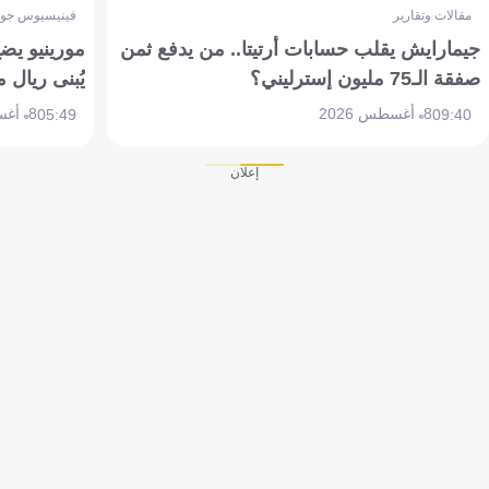
مقالات وتقارير
فينيسيوس جون
جيمارايش يقلب حسابات أرتيتا.. من يدفع ثمن
مورينيو يض
صفقة الـ75 مليون إسترليني؟
يُبنى ريال 
8 أغسطس 2026
8 أغسطس 2026
05:49
09:40
إعلان