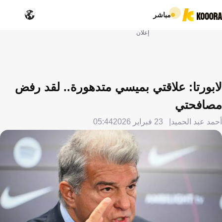
مباشر
إعلان
لابورتا: علاقتي بميسي متدهورة.. لقد رفض
مصافحتي
أحمد عبد الحميد
23 فبراير 2026
05:44