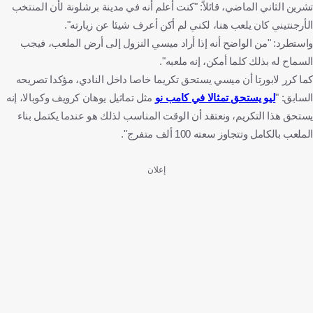
تشرين الثاني الماضي، قائلاً: "كنت أعلم أنه في مدينة برشلونة لأن المنتخب
الأرجنتيني كان يلعب هنا، لكني لم أكن أعرف شيئا عن زيارته".
واستطرد: "من الواضح أنه إذا أراد ميسي النزول إلى أرض الملعب، فيجب
السماح له بذلك كلما أمكن، إنه ملعبه".
كما كرر لابورتا أن ميسي يستحق تكريما خاصا داخل النادي، مؤكدا تصريحه
السابق: "
ليو يستحق تمثالا في كامب نو
مثل تماثيل يوهان كرويف وكوبالا، إنه
يستحق هذا التكريم، ونعتقد أن الوقت المناسب لذلك هو عندما يكتمل بناء
الملعب بالكامل وتتجاوز سعته 100 ألف متفرج".
إعلان