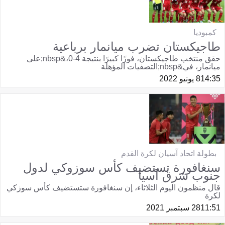
كمبوديا
طاجيكستان تضرب ميانمار برباعية
حقق منتخب طاجيكستان، فوزًا كبيرًا بنتيجة 4-0،&nbsp;على
ميانمار، في&nbsp;التصفيات المؤهلة
14:35
8 يونيو 2022
بطولة اتحاد آسيان لكرة القدم
سنغافورة تستضيف كأس سوزوكي لدول
جنوب شرق آسيا
قال منظمون اليوم الثلاثاء، إن سنغافورة ستستضيف كأس سوزكي
لكرة
11:51
28 سبتمبر 2021