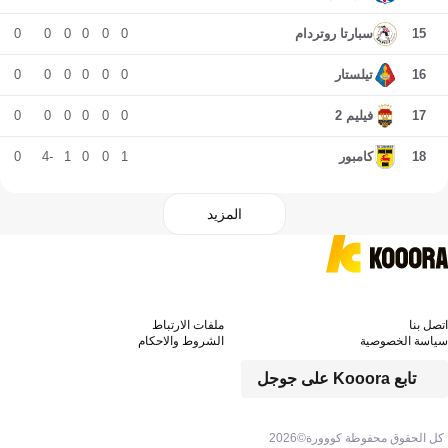
0
0
0
0
0
0
15
سبارتا روتردام
0
0
0
0
0
0
16
تيلستار
0
0
0
0
0
0
17
فيليم 2
0
-4
1
0
0
1
18
كامبور
المزيد
اتصل بنا
ملفات الارتباط
سياسة الخصوصية
الشروط والاحكام
تابع Kooora على جوجل
كل الحقوق محفوظة كووورة©
2026