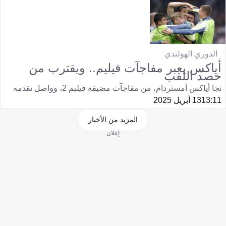
الدوري الهولندي
أياكس يعبر مفاجآت فيليم.. ويقترب من
حصد اللقب
نجا أياكس أمستردام، من مفاجآت مضيفه فيليم 2، وواصل تقدمه
13:11
13 أبريل 2025
المزيد من الأخبار
إعلان