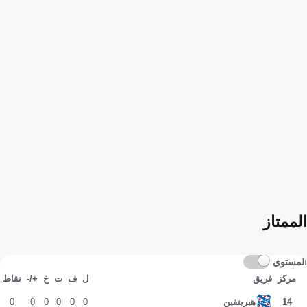
الممتاز
المستوى
مركز
فريق
ل
ف
ت
خ
+/-
نقاط
0
0
0
0
0
0
14
هيرينفين