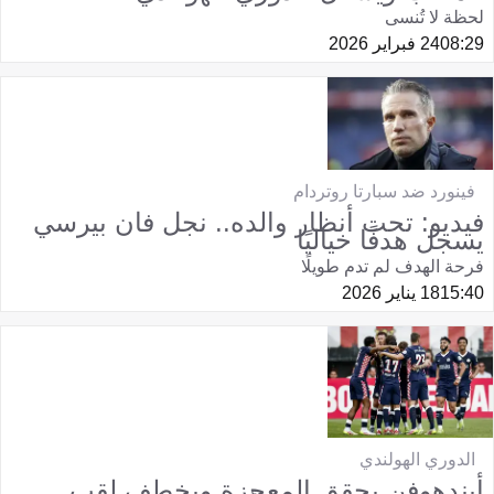
لحظة لا تُنسى
08:29
24 فبراير 2026
فينورد ضد سبارتا روتردام
فيديو: تحت أنظار والده.. نجل فان بيرسي
يسجل هدفًا خياليًا
فرحة الهدف لم تدم طويلًا
15:40
18 يناير 2026
الدوري الهولندي
أيندهوفن يحقق المعجزة ويخطف لقب