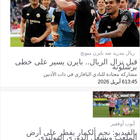
ريال مدريد ضد بايرن ميونخ
قبل نزال الريال.. بايرن يسير على خطى
برشلونة
مشاركة معتادة للنادي البافاري في ذات الأذنين
13:45
6 أبريل 2026
أيوب أوفقير
بالفيديو: نجم ألكمار يفطر على أرض
الملعب ويشعل الدوري الهولندي