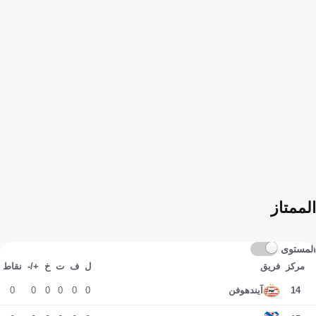
الممتاز
المستوى
مركز
فريق
ل
ف
ت
خ
+/-
نقاط
0
0
0
0
0
0
14
آيندهوفن