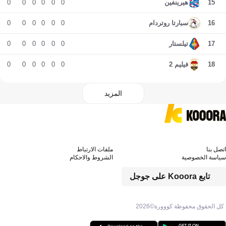
0
0
0
0
0
0
15
هيرينفين
0
0
0
0
0
0
16
سبارتا روتردام
0
0
0
0
0
0
17
تيلستار
0
0
0
0
0
0
18
فيليم 2
المزيد
اتصل بنا
ملفات الارتباط
سياسة الخصوصية
الشروط والاحكام
تابع Kooora على جوجل
كل الحقوق محفوظة كووورة©
2026