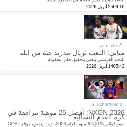
09:16
25 أبريل 2026
كيليان مبابي
مبابي: اللعب لريال مدريد هبة من الله
النجم الفرنسي يتغنى بتحقيق حلم الطفولة
05:42
14 أبريل 2026
S. Schertenleib
NXGN 2026: أفضل 25 موهبة مراهقة في
كرة القدم النسائية
تعود قوائم NXGN السنوية لعام 2026، حيث يصنف موقع GOAL