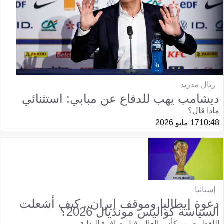
ريال مدريد
ديشامب يهب للدفاع عن مبابي: استثنائي
ماذا قال؟
10:48
17 مايو 2026
إسبانيا
دعوة إيطاليا وموقف إيران.. كيف أشعلت
السياسة كواليس مونديال 2026؟
اللغط يصيب كأس العالم قبل صافرة البداية