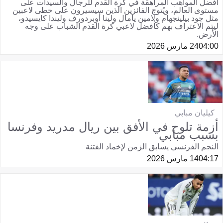
أفضل المواهب المراهقة في كرة القدم للرجال والسيدات على
مستوى العالم، ويُتوج الفائزين الذين سيسيرون على خطى لاعبين
مثل جود بيلينجهام ولامين يامال ولينا أوبردورف وليندا كايسيدو،
ليتم الاعتراف بهم كأفضل لاعبي كرة القدم الشباب على وجه
الأرض.
04:00
24 مارس 2026
كيليان مبابي
أزمة تلوح في الأفق بين ريال مدريد وفرنسا
بسبب مبابي
النجم الفرنسي يسابق الزمن لإخماد الفتنة
04:17
14 مارس 2026