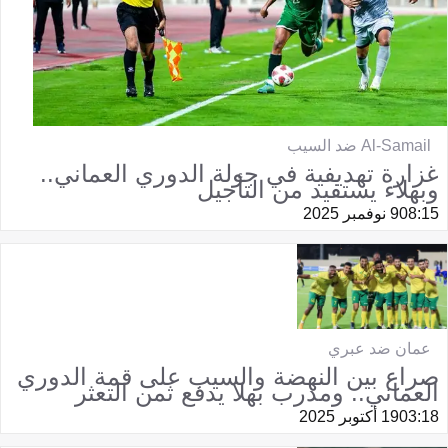
Al-Samail ضد السيب
غزارة تهديفية في جولة الدوري العماني..
وبهلاء يستفيد من التأجيل
08:15
9 نوفمبر 2025
عمان ضد عبري
صراع بين النهضة والسيب على قمة الدوري
العماني.. ومدرب بهلا يدفع ثمن التعثر
03:18
19 أكتوبر 2025