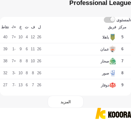
Professional League
المستوى
مركز
فريق
ل
ف
ت
خ
+/-
نقاط
40
+7
10
4
12
26
5
باهلا
39
-1
9
6
11
26
6
عمان
38
+7
8
8
10
26
7
صحار
32
-3
10
8
8
26
8
صور
27
-7
13
6
7
26
9
دوفار
المزيد