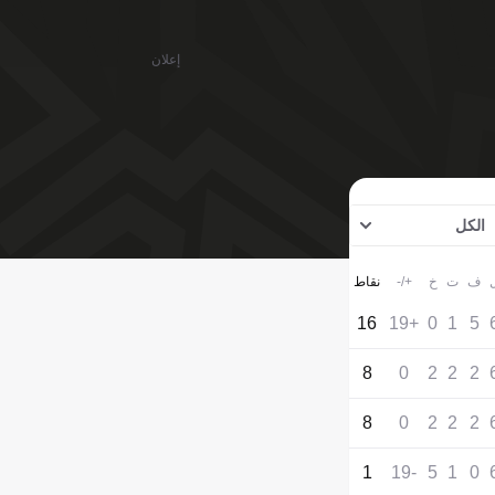
إعلان
الكل
ف
ت
خ
+/-
نقاط
16
+19
0
1
5
8
0
2
2
2
8
0
2
2
2
1
-19
5
1
0