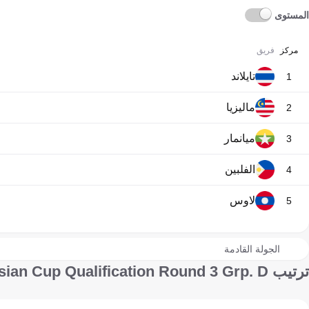
المستوى
مركز
فريق
تايلاند
1
ماليزيا
2
ميانمار
3
الفلبين
4
لاوس
5
الجولة القادمة
ترتيب Asian Cup Qualification Round 3 Grp. D