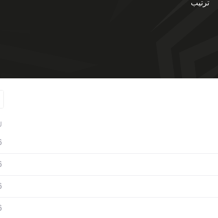
ترتيب
ل
6
6
6
6