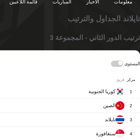
معلومات
الأخبار
المباريات
قائمة اللاعبين
تايلاند الجداول والترتيب
ترتيب الدور الثاني - المجموعة 3
المستوى
مركز
فريق
كوريا الجنوبية
1
الصين
2
تايلاند
3
سنغافورة
4