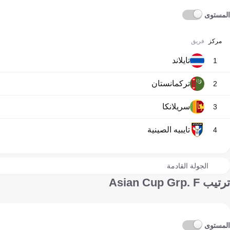
المستوى
مركز
فريق
تايلاند
1
تركمانستان
2
سريلانكا
3
تايبيه الصينية
4
الجولة القادمة
ترتيب Asian Cup Grp. F
المستوى