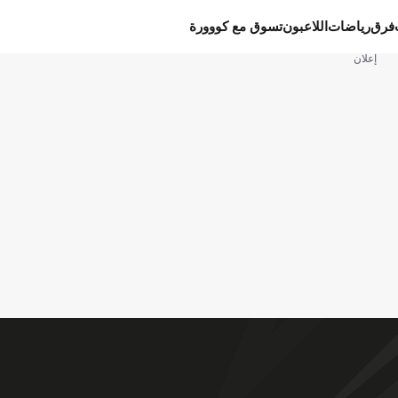
فرق
رياضات
اللاعبون
تسوق مع كووورة
إعلان