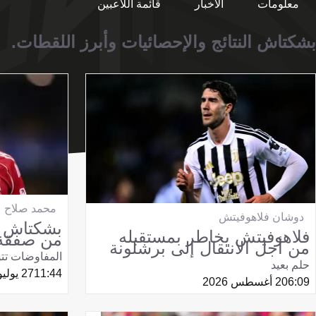
معلومات
الأخبار
قائمة اللاعبين
بشكتاش النتائج والإحصائيات وأبرز اللقطات.
محمد صلاح
دوشان فلاهوفيتش
بشكتاش يع
فلاهوفيتش يخاطر بمستقبله
من صفقة
من أجل الانتقال إلى برشلونة
المفاوضات تت
حلم بعيد
11:44
27 يوليو 2026
06:09
2 أغسطس 2026