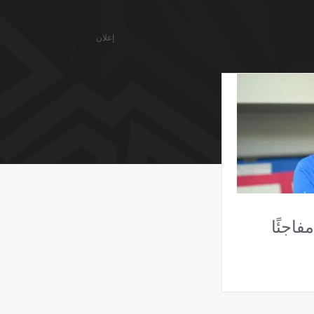
إعلان
فاجئًا