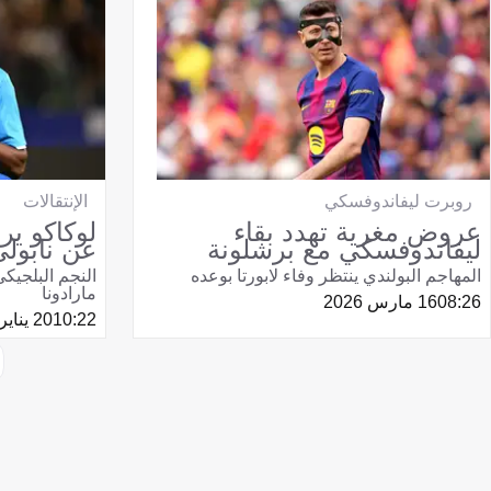
روبرت ليفاندوفسكي
الإنتقالات
عروض مغرية تهدد بقاء
لوكاكو ي
ليفاندوفسكي مع برشلونة
عن نابولي
المهاجم البولندي ينتظر وفاء لابورتا بوعده
النجم البلجيك
مارادونا
08:26
16 مارس 2026
10:22
20 يناير 2026