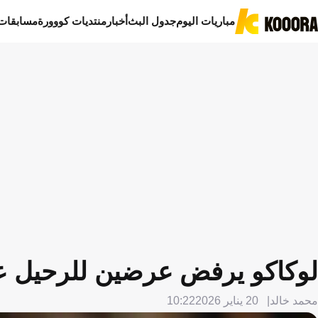
مباريات اليوم
جدول البث
أخبار
منتديات كووورة
مسابقات
لوكاكو يرفض عرضين للرحيل ع
محمد خالد
20 يناير 2026
10:22