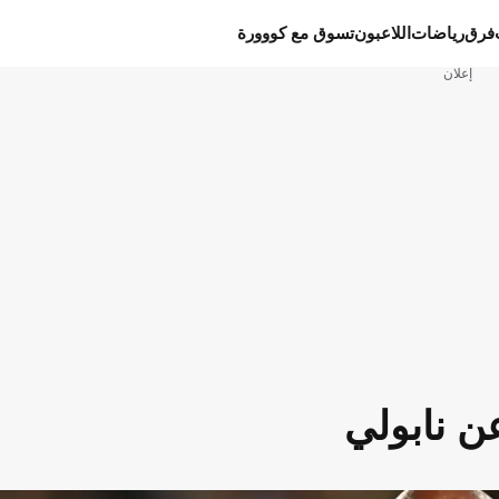
فرق
رياضات
اللاعبون
تسوق مع كووورة
إعلان
ن نابولي