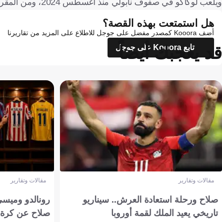
ويلعب لوكاكو في صفوف نابولي منذ أغسطس 2024، ومن المقرر أن ينتهي عقده في يونيو 2027.
هل استمتعت بهذه القصة؟
أضف Kooora كمصدر مفضل على جوجل للاطلاع على المزيد من تقاريرنا
قد يعجبك أيضاً
تابع Kooora على جوجل
مقالات وتقارير
مقالات وتقارير
صلاح ورحلة استعادة العرش.. سيناريو
رونالدو وميسي
تاريخي يعيد الملك لقمة أوروبا
صلاح عن كرة 