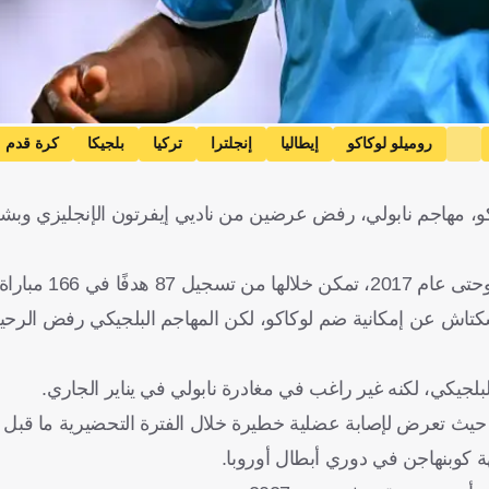
روميلو لوكاكو
إيطاليا
إنجلترا
تركيا
بلجيكا
كرة قدم
وكاكو، مهاجم نابولي، رفض عرضين من ناديي إيفرتون الإنجليزي وب
تاش عن إمكانية ضم لوكاكو، لكن المهاجم البلجيكي رفض الرحي
لبلجيكي، لكنه غير راغب في مغادرة نابولي في يناير الجاري.
م يشارك لوكاكو بعد في أول مباراة له في موسم 2025-2026، حيث تعرض لإصابة عضلية خطيرة خلال الفترة التحضيري
ة كوبنهاجن في دوري أبطال أوروبا.