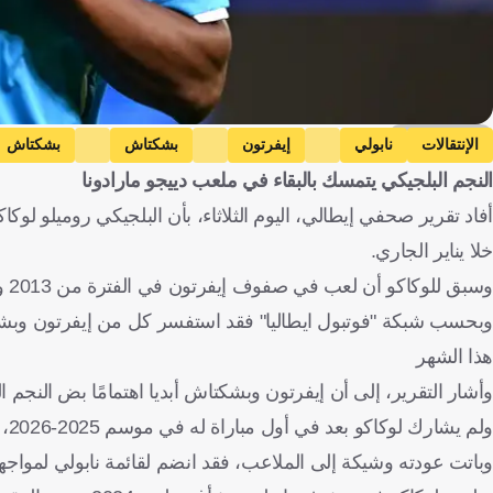
Getty Images
الإنتقالات
نابولي
إيفرتون
بشكتاش
بشكتاش
النجم البلجيكي يتمسك بالبقاء في ملعب دييجو مارادونا
أفاد تقرير صحفي إيطالي، اليوم الثلاثاء، بأن البلجيكي روميلو ل
خلا يناير الجاري.
وسبق للوكاكو أن لعب في صفوف إيفرتون في الفترة من 2013 وحتى عام 2017، تمكن خلالها من تسجيل 87 هدفًا في 166 مباراة.
وبحسب شبكة "فوتبول ايطاليا" فقد استفسر كل من إيفرتون وبشك
هذا الشهر
وأشار التقرير، إلى أن إيفرتون وبشكتاش أبديا اهتمامًا بض النجم ا
ول
وباتت عودته وشيكة إلى الملاعب، فقد انضم لقائمة نابولي لمواجه