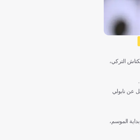
شكتاش التركي،
ل عن نابولي
ة ما قبل بداية الموسم،