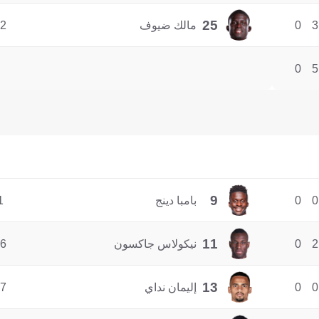
25
3
0
مالك ضيوف
2
0
5
9
0
0
بامبا دينج
1
11
2
0
نيكولاس جاكسون
6
13
0
0
إليمان نداي
7