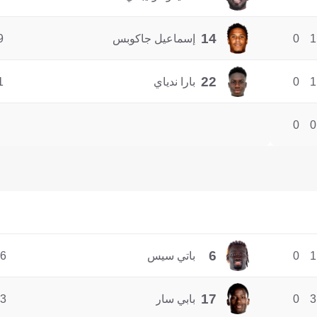
14
1
0
إسماعيل جاكوبس
9
22
1
0
بارا ندياي
1
0
0
6
1
0
باتي سيس
6
17
3
0
بابي سار
3