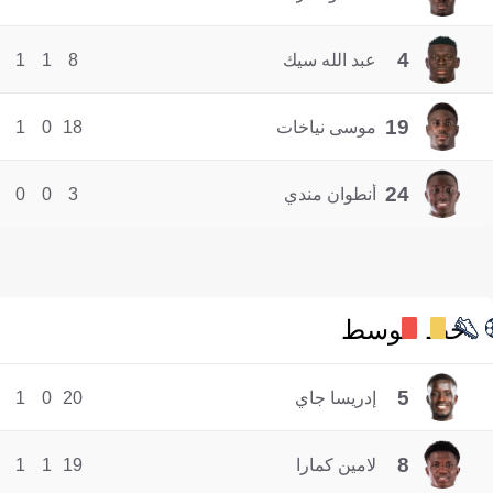
4
عبد الله سيك
8
1
1
19
موسى نياخات
18
0
1
24
أنطوان مندي
3
0
0
خط الوسط
5
إدريسا جاي
20
0
1
8
لامين كمارا
19
1
1