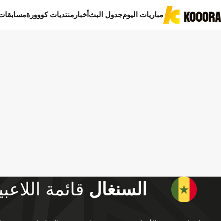
مباريات اليوم
جدول البث
أخبار
منتديات كووورة
مسابقات
السنغال
قائمة اللاعب