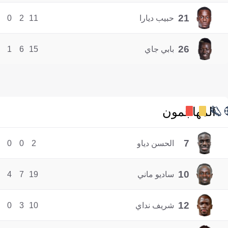
21
حبيب ديارا
11
2
0
26
بابي جاي
15
6
1
المهاجمون
7
الحسن دياو
2
0
0
10
ساديو ماني
19
7
4
12
شريف نداي
10
3
0