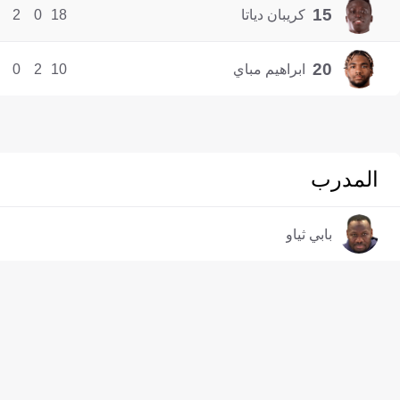
15
كريبان دياتا
18
0
2
20
ابراهيم مباي
10
2
0
المدرب
بابي ثياو