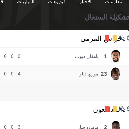
معلومات
الأخبار
فيديوهات
المباريات
قا
تشكيلة السنغال
حراس المرمى
1
ياهفان ديوف
0
0
0
23
موري دياو
4
0
0
المدافعون
2
مامادو سار
3
0
0