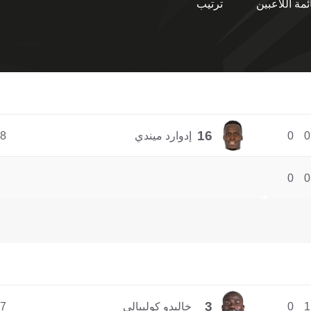
ئمة اللاعبين
ترتيب
16
0
0
إدوارد ميندي
8
0
0
3
1
0
خاليدو كوليبالي
7