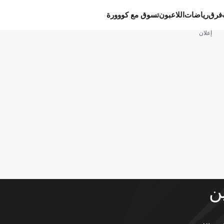
فرق
رياضات
اللاعبون
تسوق مع كووورة
إعلان
ين