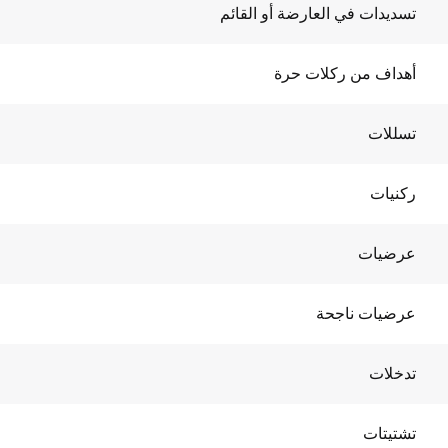
تسديدات في العارضة أو القائم
أهداف من ركلات حرة
تسللات
ركنيات
عرضيات
عرضيات ناجحة
تدخلات
تشتيتات