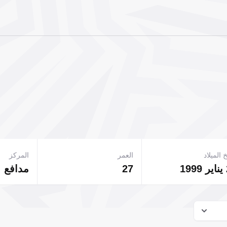
 الميلاد
العمر
المركز
27
مدافع