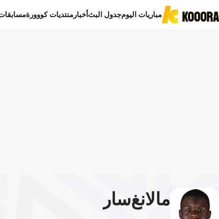
مباريات اليوم
جدول البث
أخبار
منتديات كووورة
مسابقات
مالانغ
سار