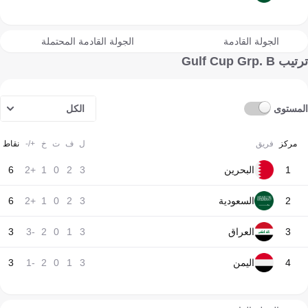
الجولة القادمة
الجولة القادمة المحتملة
ترتيب Gulf Cup Grp. B
المستوى
الكل
مركز
فريق
ل
ف
ت
خ
+/-
نقاط
1
البحرين
3
2
0
1
+2
6
2
السعودية
3
2
0
1
+2
6
3
العراق
3
1
0
2
-3
3
4
اليمن
3
1
0
2
-1
3