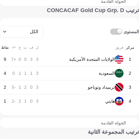
الجولة القادمة
ترتيب CONCACAF Gold Cup Grp. D
المستوى
الكل
مركز
فريق
ل
ف
ت
خ
+/-
نقاط
1
الولايات المتحدة الأمريكية
3
3
0
0
+7
9
2
السعودية
3
1
1
1
0
4
3
ترينيداد وتوباجو
3
0
2
1
-5
2
4
هايتي
3
0
1
2
-2
1
الجولة القادمة
ترتيب المجموعة الثانية