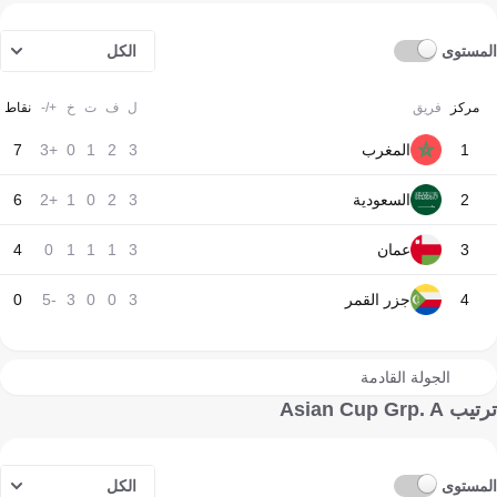
المستوى
الكل
مركز
فريق
ل
ف
ت
خ
+/-
نقاط
1
المغرب
3
2
1
0
+3
7
2
السعودية
3
2
0
1
+2
6
3
عمان
3
1
1
1
0
4
4
جزر القمر
3
0
0
3
-5
0
الجولة القادمة
ترتيب Asian Cup Grp. A
المستوى
الكل