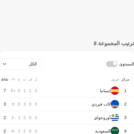
ترتيب المجموعة 8
المستوى
الكل
مركز
فريق
ل
ف
ت
خ
+/-
نقاط
1
إسبانيا
3
2
1
0
+5
7
2
كاب فيردي
3
0
3
0
0
3
3
أوروجواي
3
0
2
1
-1
2
4
السعودية
3
0
2
1
-4
2