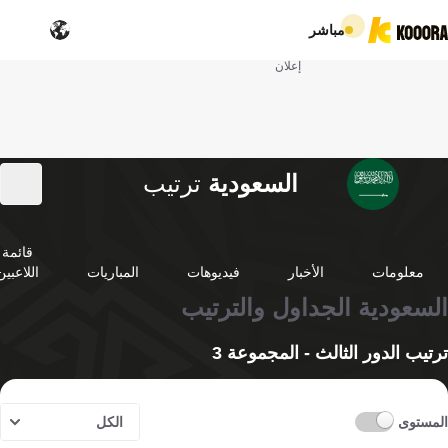
مباشر
إعلان
السعودية
ترتيب
قائمة
معلومات
الأخبار
فيديوهات
المباريات
اللاعبين
السعودية الجداول والترتيب
ترتيب الدور الثالث - المجموعة 3
المستوى
الكل