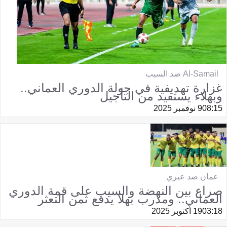
Al-Samail ضد السيب
غزارة تهديفية في جولة الدوري العماني..
وبهلاء يستفيد من التأجيل
08:15
9 نوفمبر 2025
عمان ضد عبري
صراع بين النهضة والسيب على قمة الدوري
العماني.. ومدرب بهلا يدفع ثمن التعثر
03:18
19 أكتوبر 2025